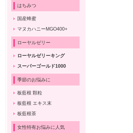
はちみつ
国産蜂蜜
マヌカハニーMGO400+
ローヤルゼリー
ローヤルゼリーキング
スーパーゴールド1000
季節のお悩みに
板藍根 顆粒
板藍根 エキス末
板藍根茶
女性特有お悩みに人気