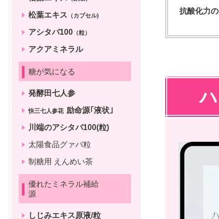
抗酸化力の
松葉エキス
（カプセル)
アシタバ100
（粒）
アクアミネラル
糖が気になる
ハ
発酵田七人参
励命源｢液状｣
快三七人参花
川端のアシタバ100(粒)
太陽食品グァバ粒
制糖用 えんめい茶
優れたミネラル補給
源
しじみエキス原液/粒