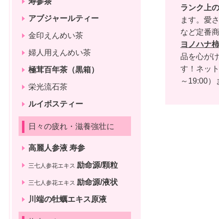
寿参茶
ランク上
アブジャールティー
ます。愛さ
など定番
金印えんめい茶
ヨノハナ
婦人用えんめい茶
品を心がけ
す！ネッ
極茸百年茶（黒箱）
～19:00）
栄光流石茶
ルイボスティー
日々の疲れ・滋養強壮に
高麗人参液 寿参
励命源/顆粒
三七人参花エキス
励命源/液状
三七人参花エキス
川端の牡蠣エキス原液