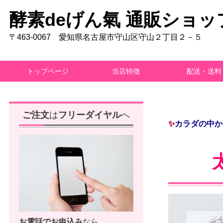
酵素deげん氣 通販ショッ
〒463-0067 愛知県名古屋市守山区守山２丁目２－５
トップページ
当店特徴
配送・送料
ご注文
は
フリーダイヤル
へ
✨
カラダの中か
お電話で
お申込み
なら