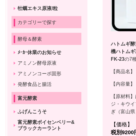
牡蠣エキス原液/粒
カテゴリーで探す
酵母＆酵素
ハトムギ酵
機ハトムギ
ﾒｰｶｰ休業のお知らせ
FK-23
の7
アミノン酵母原液
【商品名】
アミノンコーボ固形
【内容量】
発酵食品と腸活
【原材料】
富元酵素
ジ・キウイ
ふげんこうそ
ぎ（富山県
富元酵素ボイセンベリー&
【価格
ブラックカーラント
税別920