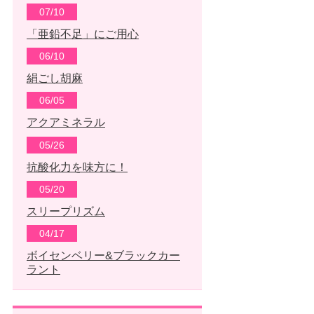
07/10
「亜鉛不足」にご用心
06/10
絹ごし胡麻
06/05
アクアミネラル
05/26
抗酸化力を味方に！
05/20
スリープリズム
04/17
ボイセンベリー&ブラックカー
ラント