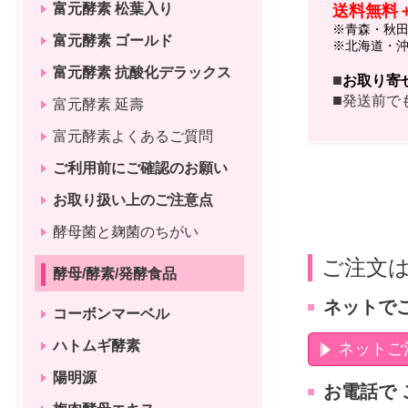
富元酵素 松葉入り
送料無料
※青森・秋
富元酵素 ゴールド
※北海道・
富元酵素 抗酸化デラックス
■
お取り寄
■
発送前で
富元酵素 延壽
富元酵素よくあるご質問
ご利用前にご確認のお願い
お取り扱い上のご注意点
酵母菌と麹菌のちがい
ご注文は
酵母/酵素/発酵食品
ネットで
コーボンマーベル
ハトムギ酵素
ネットご
陽明源
お電話で 