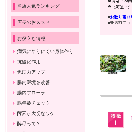
※青森・秋
当店人気ランキング
※北海道・
■
お取り寄せ
店長のおススメ
■発送前でも
お役立ち情報
病気になりにくい身体作り
抗酸化作用
免疫力アップ
腸内環境を改善
腸内フローラ
腸年齢チェック
ハ
酵素が大切なワケ
酵母って？