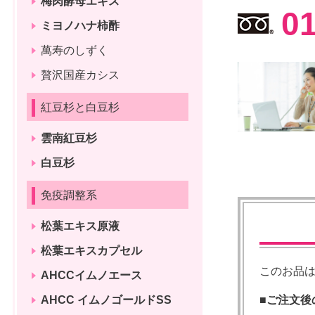
梅肉酵母エキス
0
ミヨノハナ柿酢
萬寿のしずく
贅沢国産カシス
紅豆杉と白豆杉
雲南紅豆杉
白豆杉
免疫調整系
松葉エキス原液
松葉エキスカプセル
このお品
AHCCイムノエース
AHCC イムノゴールドSS
■
ご注文後