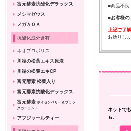
富元酵素抗酸化デラックス
■商品不
メシマゼウス
■
お客様の
メガＡＯＡ
上記ご了
お断りし
抗酸化成分含有
ネオプロポリス
川端の松葉エキス原液
川端の松葉エキCP
富元酵素 松葉入り
富元酵素抗酸化デラックス
富元酵素
ボイセンベリー＆ブラッ
クカーラント
ネットで
も
、 
アブジャールティー