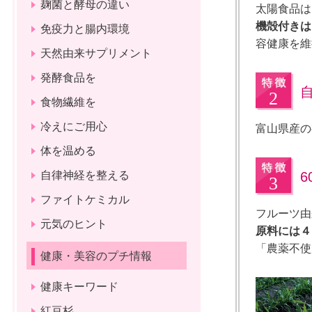
麹菌と酵母の違い
太陽食品は
機殻付きは
免疫力と腸内環境
容健康を維
天然由来サプリメント
発酵食品を
食物繊維を
冷えにご用心
富山県産の
体を温める
自律神経を整える
ファイトケミカル
フルーツ由
元気のヒント
原料には４
「農薬不使
健康・美容のプチ情報
健康キーワード
紅豆杉