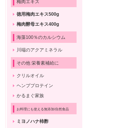
梅肉エキス
徳用梅肉エキス500g
梅肉酵母エキス400g
海藻100％のカルシウム
川端のアクアミネラル
その他 栄養素補給に
クリルオイル
ヘンププロテイン
かるまぐ家族
お料理にも使える無添加/自然食品
ミヨノハナ柿酢