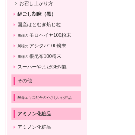
お召し上がり方
絹ごし胡麻（黒）
国産はとむぎ焙じ粒
モロヘイヤ100粉末
川端の
アシタバ100粉末
川端の
根昆布100粉末
川端の
スーパーやまだGEN氣
その他
酵母エキス配合のやさしい化粧品
アミノン化粧品
アミノン化粧品