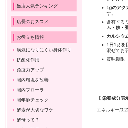
当店人気ランキング
1gのアク
す。
店長のおススメ
含有する
ム・鉄・
カルシウ
お役立ち情報
1日1ｇ
病気になりにくい身体作り
混ぜてお
賞味期限
抗酸化作用
免疫力アップ
腸内環境を改善
腸内フローラ
【 栄養成分表示
腸年齢チェック
酵素が大切なワケ
エネルギー/0.2
酵母って？