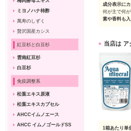
梅肉酵母エキス
成分表示にカ
ミヨノハナ柿酢
何が主で何が
素や香料も入
萬寿のしずく
贅沢国産カシス
当店は 
紅豆杉と白豆杉
雲南紅豆杉
白豆杉
免疫調整系
松葉エキス原液
松葉エキスカプセル
AHCCイムノエース
AHCC イムノゴールドSS
1箱あたり単価