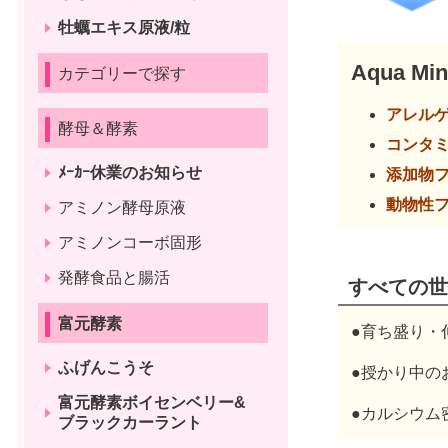
牡蠣エキス原液/粒
Aqua Min
カテゴリーで探す
アレル
酵母＆酵素
コンタ
ﾒｰｶｰ休業のお知らせ
添加
動物
アミノン酵母原液
アミノンコーボ固形
発酵食品と腸活
すべての世
富元酵素
●育ち盛り・
ふげんこうそ
●授かり中の
富元酵素ボイセンベリー&
●カルシウム
ブラックカーラント