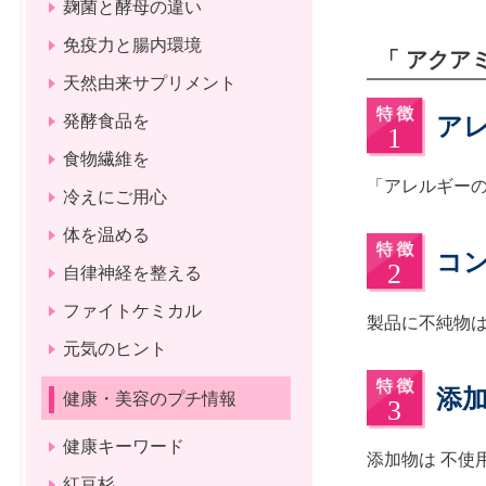
麹菌と酵母の違い
免疫力と腸内環境
「 アクア
天然由来サプリメント
ア
発酵食品を
食物繊維を
「アレルギー
冷えにご用心
体を温める
コ
自律神経を整える
ファイトケミカル
製品に不純物は
元気のヒント
添
健康・美容のプチ情報
健康キーワード
添加物は 不使
紅豆杉