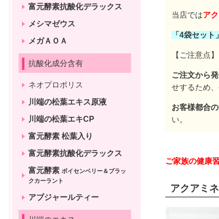
富元酵素抗酸化デラックス
当店では
アク
メシマゼウス
「4袋セット
メガＡＯＡ
【ご注意点】
抗酸化成分含有
ご注文から発
ネオプロポリス
せするため、
川端の松葉エキス原液
お客様都合の
川端の松葉エキCP
い。
富元酵素 松葉入り
富元酵素抗酸化デラックス
ご家族の健康
富元酵素
ボイセンベリー＆ブラッ
クカーラント
アクアミネラ
アブジャールティー