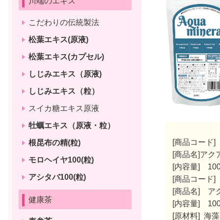
川端のエキス
こだわりの伝統製法
松葉エキス(原液)
松葉エキス(カプセル)
しじみエキス（原液)
しじみエキス（粒）
スイカ糖エキス原液
牡蠣エキス（原液・粒）
[商品コード] 
根昆布の精(粒)
[商品名]アク
モロヘイヤ100(粒)
[内容量] 10
アシタバ100(粒)
[商品コード] 
[商品名] ア
健康茶
[内容量] 10
[原材料] 海藻