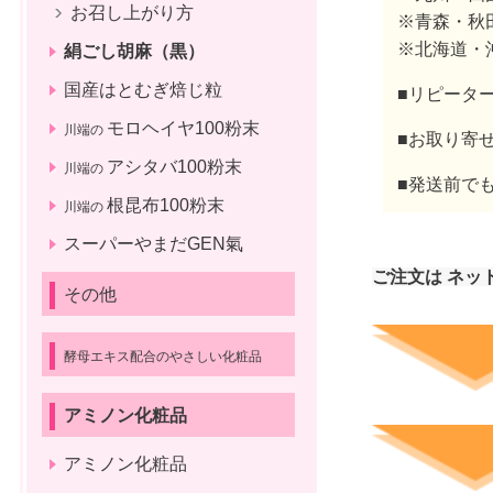
お召し上がり方
※青森・秋
※北海道・
絹ごし胡麻（黒）
国産はとむぎ焙じ粒
■リピータ
モロヘイヤ100粉末
川端の
■お取り寄
アシタバ100粉末
川端の
■発送前で
根昆布100粉末
川端の
スーパーやまだGEN氣
ご注文は ネッ
その他
酵母エキス配合のやさしい化粧品
アミノン化粧品
アミノン化粧品