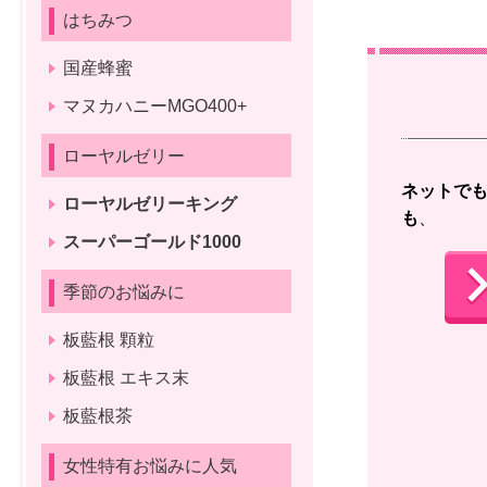
はちみつ
国産蜂蜜
マヌカハニーMGO400+
ローヤルゼリー
ネットで
ローヤルゼリーキング
も
、 
スーパーゴールド1000
季節のお悩みに
板藍根 顆粒
板藍根 エキス末
板藍根茶
女性特有お悩みに人気