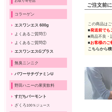
お取り寄せ品
ご注文前に
コラーゲン
この商品はご
エスワンエス 600g
■
発送前でも
よくあるご質問①
■商品不良・
よくあるご質問②
■
お客様のご
こちらから積
エスワンエスGプラス
無臭ニンニク
パワーサチヴァミンU
野田ハニーの果実飲料
すだちバーモント
ざくろ
100％ジュース