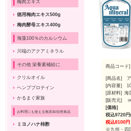
梅肉エキス
徳用梅肉エキス500g
梅肉酵母エキス400g
海藻100％のカルシウム
川端のアクアミネラル
その他 栄養素補給に
商品コード] 
クリルオイル
[商品名] 
[内容量] 1
ヘンププロテイン
[原材料] 海
かるまぐ家族
[販売元]
[価格]
お料理にも使える無添加/自然食品
税込9720円
税込8100
ミヨノハナ柿酢
※九州・四