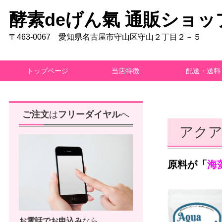
酵素deげん氣 通販ショッ
〒463-0067 愛知県名古屋市守山区守山２丁目２－５
トップページ
当店特徴
配送・送料
ご注文
は
フリーダイヤル
へ
アク
原料が「
海
お電話で
お申込み
なら