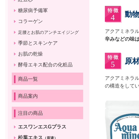
糖尿病予備軍
動
コラーゲン
アクアミネラ
足腰とお肌のアンチエイジング
辛みなどの味
季節とスキンケア
お肌の乾燥
原
酵母エキス配合の化粧品
アクアミネラ
商品一覧
の構造をして
商品案内
注目の商品
エスワンエスGプラス
松葉エキス
（原液）