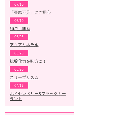
07/10
「亜鉛不足」にご用心
06/10
絹ごし胡麻
06/05
アクアミネラル
05/26
抗酸化力を味方に！
05/20
スリープリズム
04/17
ボイセンベリー&ブラックカー
ラント