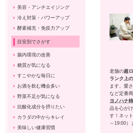
美容・アンチエイジング
冷え対策・パワーアップ
酵素補充・免疫力アップ
目安別でさがす
腸内環境の改善
糖質が気になる
老舗の
超
すこやかな毎日に
ランク上
お酒を飲む機会多い
ます。愛さ
など定番
野菜不足が気になる
ヨノハナ
抗酸化成分を摂りたい
品を心がけ
す！ネッ
カラダの中からキレイ
～19:00）
美味しい健康習慣