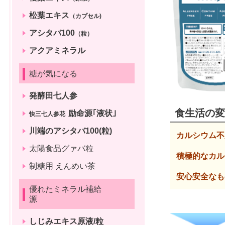
松葉エキス
（カプセル)
アシタバ100
（粒）
アクアミネラル
糖が気になる
発酵田七人参
食生活の変
励命源｢液状｣
快三七人参花
川端のアシタバ100(粒)
カルシウム不
太陽食品グァバ粒
積極的なカル
制糖用 えんめい茶
安心安全なも
優れたミネラル補給
源
しじみエキス原液/粒