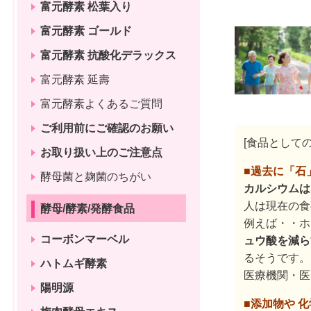
富元酵素 松葉入り
富元酵素 ゴールド
富元酵素 抗酸化デラックス
富元酵素 延壽
富元酵素よくあるご質問
ご利用前にご確認のお願い
[食品として
お取り扱い上のご注意点
■
過去に「石
酵母菌と麹菌のちがい
カルシウムは
人は現在の食
酵母/酵素/発酵食品
例えば・・ホ
コーボンマーベル
ュウ酸を減ら
るそうです。
ハトムギ酵素
医療機関・医
陽明源
■
添加物や 