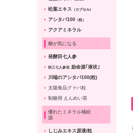
松葉エキス
（カプセル)
アシタバ100
（粒）
アクアミネラル
糖が気になる
発酵田七人参
励命源｢液状｣
快三七人参花
川端のアシタバ100(粒)
太陽食品グァバ粒
制糖用 えんめい茶
優れたミネラル補給
源
しじみエキス原液/粒