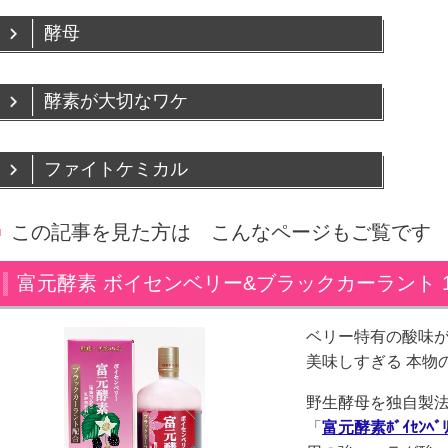
酵母
酵素が大切なワケ
ファイトケミカル
この記事を見た方は こんなページもご覧です
富元酵素 ボイセンベリー&ブラックカーラント 10
ベリー特有の酸味
美味しすぎる 本物
野生酵母を独自製
「
富元酵素
ﾎﾞｲｾﾝﾍﾞ