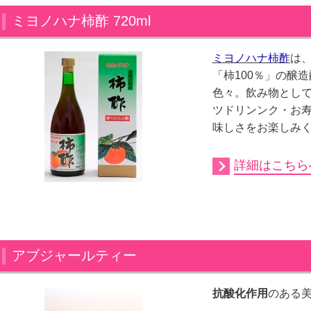
ミヨノハナ柿酢 720ml
ミヨノハナ柿酢
は
「柿100％」の醸
色々。飲み物とし
ツドリンンク・お寿
味しさをお楽しみ
詳細はこちら
アブジャールティー
抗酸化作用
のある