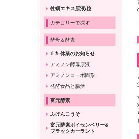
牡蠣エキス原液/粒
カテゴリーで探す
酵母＆酵素
ﾒｰｶｰ休業のお知らせ
アミノン酵母原液
アミノンコーボ固形
発酵食品と腸活
富元酵素
ふげんこうそ
富元酵素ボイセンベリー&
ブラックカーラント