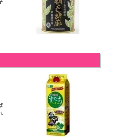
そ
ば
れ