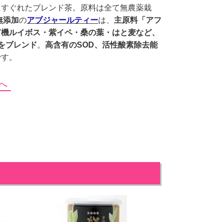
にすぐれたブレンド茶。原料は全て無農薬栽
無添加
の
アブジャールティー
は、
主原料「アフ
有機ルイボス・紫イペ・桑の葉・はと麦など、
をブレンド
。
高含有のSOD、活性酸素除去能
です。
へ
。