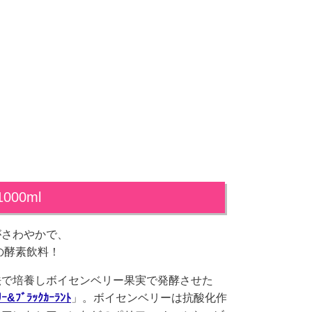
00ml
がさわやかで、
の酵素飲料！
法で培養しボイセンベリー果実で発酵させた
ﾘｰ&ﾌﾞﾗｯｸｶｰﾗﾝﾄ
」。ボイセンベリーは抗酸化作