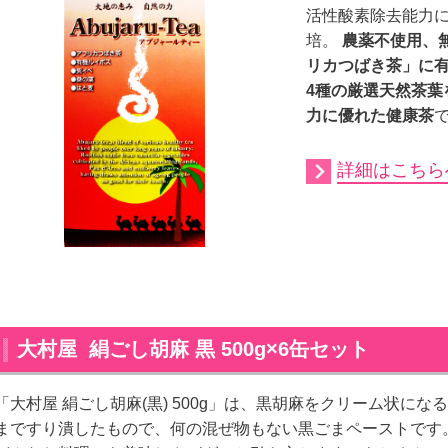
活性酸素除去能力
培。
農薬不使用、
リカつばき茶」に
4種の厳選天然茶葉
力に優れた健康茶
詳細はこちら
大村屋 絹ごし胡麻 黒 500g×6缶セット
「大村屋 絹ごし胡麻(黒) 500g」は、黒胡麻をクリーム状になる
まですり潰したもので、何の混ぜ物もない黒ごまペーストです