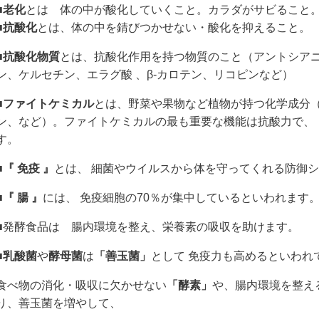
■
老化
とは 体の中が酸化していくこと。カラダがサビること
■
抗酸化
とは、体の中を錆びつかせない・酸化を抑えること。
■
抗酸化物質
とは、抗酸化作用を持つ物質のこと（アントシア
ン、ケルセチン、エラグ酸 、β-カロテン、リコピンなど）
■
ファイトケミカル
とは、野菜や果物など植物が持つ化学成分
ン、など）。
ファイトケミカルの最も重要な機能は抗酸力で、
す。
■
『 免疫 』
とは、 細菌やウイルスから体を守ってくれる防御シ
■
『 腸 』
には、 免疫細胞の70％が集中しているといわれます
■発酵食品は 腸内環境を整え、栄養素の吸収を助けます。
■
乳酸菌
や
酵母菌
は
「善玉菌」
として 免疫力も高めるといわれ
食べ物の消化・吸収に欠かせない
「酵素」
や、腸内環境を整え
り、善玉菌を増やして、