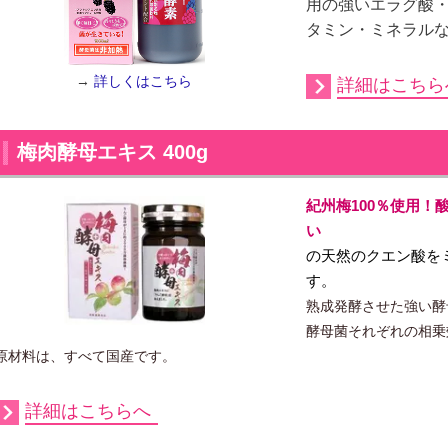
用の強いエラグ酸
タミン・ミネラル
→
詳しくはこちら
詳細はこちら
梅肉酵母エキス 400g
紀州梅100％使用！
い
梅肉酵母
の天然のクエン酸を
す
熟成発酵させた強い酵
酵母菌それぞれの相乗
原材料は、すべて国産です
。
詳細はこちらへ