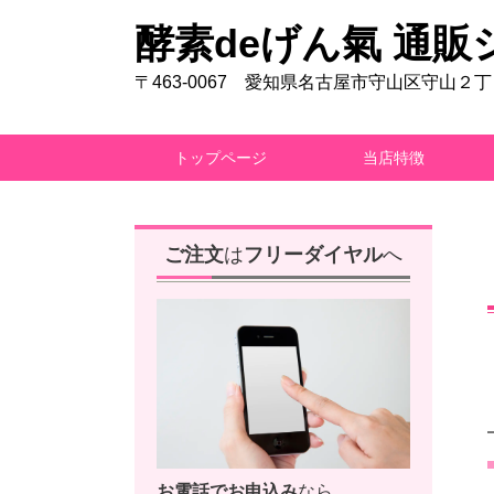
酵素deげん氣 通販
〒463-0067 愛知県名古屋市守山区守山２
トップページ
当店特徴
ご注文
は
フリーダイヤル
へ
お電話で
お申込み
なら