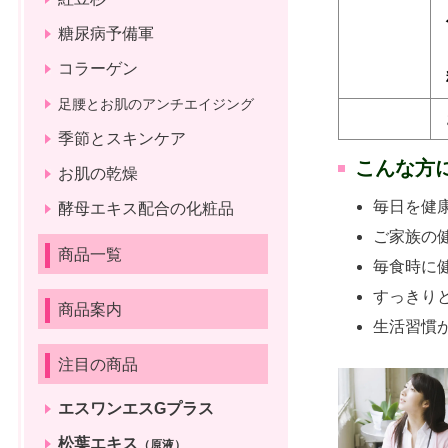
糖尿病予備軍
コラーゲン
足腰とお肌のアンチエイジング
季節とスキンケア
こんな方
お肌の乾燥
毎日を健
酵母エキス配合の化粧品
ご家族の
商品一覧
毎食時に
すっきり
商品案内
生活習慣
注目の商品
エスワンエスGプラス
松葉エキス
（原液）