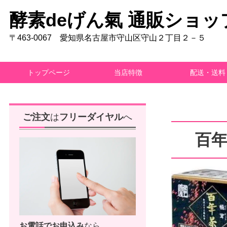
酵素deげん氣 通販ショッ
〒463-0067 愛知県名古屋市守山区守山２丁目２－５
トップページ
当店特徴
配送・送料
ご注文
は
フリーダイヤル
へ
百
お電話で
お申込み
なら