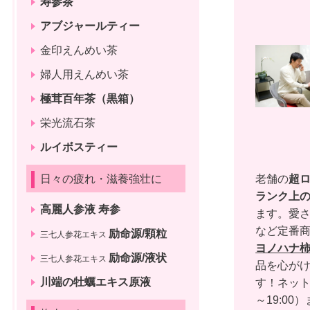
寿参茶
アブジャールティー
金印えんめい茶
婦人用えんめい茶
極茸百年茶（黒箱）
栄光流石茶
ルイボスティー
日々の疲れ・滋養強壮に
老舗の
超
ランク上
高麗人参液 寿参
ます。愛さ
など定番
励命源/顆粒
三七人参花エキス
ヨノハナ
励命源/液状
三七人参花エキス
品を心がけ
川端の牡蠣エキス原液
す！ネッ
～19:00）