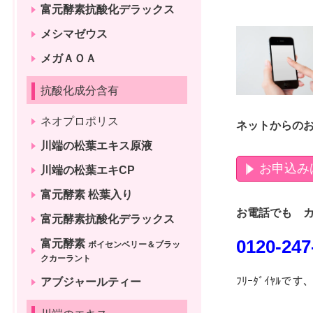
富元酵素抗酸化デラックス
メシマゼウス
メガＡＯＡ
抗酸化成分含有
ネオプロポリス
ネットからの
川端の松葉エキス原液
お申込み
川端の松葉エキCP
富元酵素 松葉入り
お電話でも 
富元酵素抗酸化デラックス
0120-247
富元酵素
ボイセンベリー＆ブラッ
クカーラント
ﾌﾘｰﾀﾞｲﾔﾙ
アブジャールティー