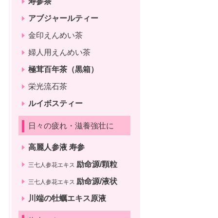
寿参茶
アブジャールティー
金印えんめい茶
婦人用えんめい茶
極茸百年茶（黒箱）
栄光流石茶
ルイボスティー
日々の疲れ・滋養強壮に
高麗人参液 寿参
励命源/顆粒
三七人参花エキス
励命源/液状
三七人参花エキス
川端の牡蠣エキス原液