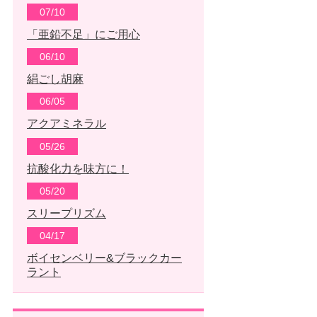
07/10
「亜鉛不足」にご用心
06/10
絹ごし胡麻
06/05
アクアミネラル
05/26
抗酸化力を味方に！
05/20
スリープリズム
04/17
ボイセンベリー&ブラックカー
ラント