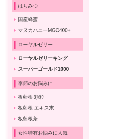
はちみつ
国産蜂蜜
マヌカハニーMGO400+
ローヤルゼリー
ローヤルゼリーキング
スーパーゴールド1000
季節のお悩みに
板藍根 顆粒
板藍根 エキス末
板藍根茶
女性特有お悩みに人気