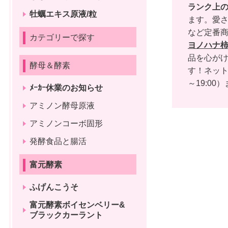
ランク上
牡蠣エキス原液/粒
ます。愛さ
など定番
カテゴリーで探す
ヨノハナ
品を心がけ
酵母＆酵素
す！ネッ
～19:00）
ﾒｰｶｰ休業のお知らせ
アミノン酵母原液
アミノンコーボ固形
発酵食品と腸活
富元酵素
ふげんこうそ
富元酵素ボイセンベリー&
ブラックカーラント