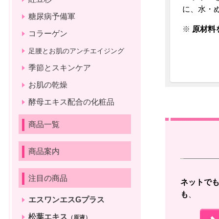
に、水・
糖尿病予備軍
※
原材料
コラーゲン
足腰とお肌のアンチエイジング
季節とスキンケア
お肌の乾燥
酵母エキス配合の化粧品
商品一覧
商品案内
注目の商品
ネットで
も
、 
エスワンエスGプラス
松葉エキス
（原液）