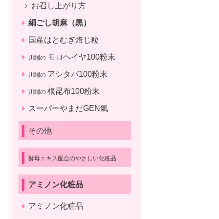
お召し上がり方
絹ごし胡麻（黒）
国産はとむぎ焙じ粒
モロヘイヤ100粉末
川端の
アシタバ100粉末
川端の
根昆布100粉末
川端の
スーパーやまだGEN氣
その他
酵母エキス配合のやさしい化粧品
アミノン化粧品
アミノン化粧品