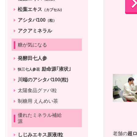
松葉エキス
（カプセル)
アシタバ100
（粒）
アクアミネラル
糖が気になる
発酵田七人参
励命源｢液状｣
快三七人参花
川端のアシタバ100(粒)
太陽食品グァバ粒
制糖用 えんめい茶
優れたミネラル補給
源
老舗の
超
しじみエキス原液/粒