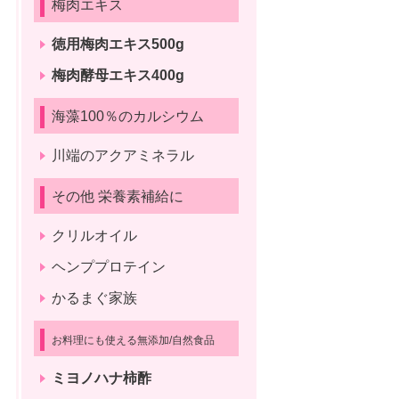
梅肉エキス
徳用梅肉エキス500g
梅肉酵母エキス400g
海藻100％のカルシウム
川端のアクアミネラル
その他 栄養素補給に
クリルオイル
ヘンププロテイン
かるまぐ家族
お料理にも使える無添加/自然食品
ミヨノハナ柿酢