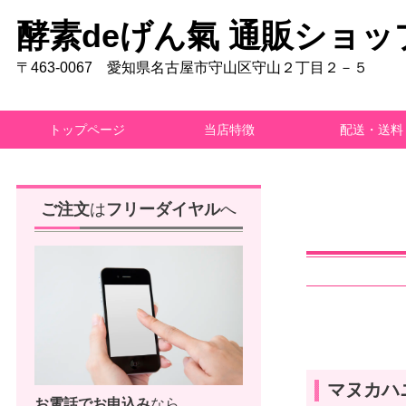
酵素deげん氣 通販ショッ
〒463-0067 愛知県名古屋市守山区守山２丁目２－５
トップページ
当店特徴
配送・送料
ご注文
は
フリーダイヤル
へ
マヌカハ
お電話で
お申込み
なら