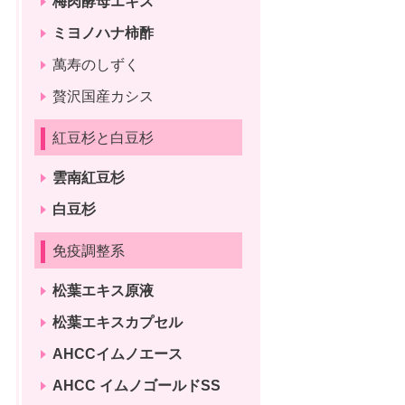
梅肉酵母エキス
ミヨノハナ柿酢
萬寿のしずく
贅沢国産カシス
紅豆杉と白豆杉
雲南紅豆杉
白豆杉
免疫調整系
松葉エキス原液
松葉エキスカプセル
AHCCイムノエース
AHCC イムノゴールドSS