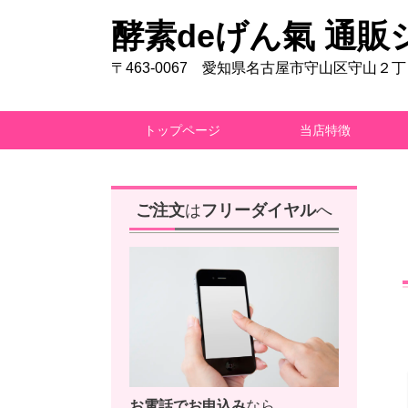
酵素deげん氣 通販
〒463-0067 愛知県名古屋市守山区守山２
トップページ
当店特徴
ご注文
は
フリーダイヤル
へ
お電話で
お申込み
なら