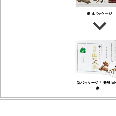
※旧パッケージ
新パッケージ「 発酵 田
参」