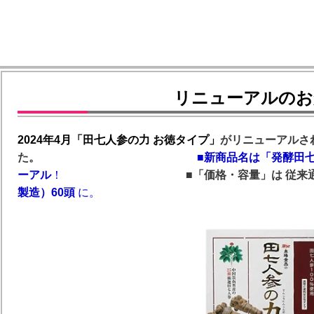
リニューアルのお
2024年4月「田七人参の力 お徳タイプ」
がリニューアルさ
た。
■新商品名は「発酵田七
ーアル
！
■「価格・容量」は 従来
製造）60頭
に。