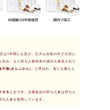
60頭級の3年根使用
国内で加工
は
月は3年間にも及び、広大な自然の中で大切に
を含み、また
田七人参特有の成分
も発見されて
金不換(きんふかん)
」
と呼ばれ、金にも換えら
させること
です。太陽食品の田七人参は田七人
田七人参を使用しています。