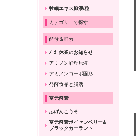
牡蠣エキス原液/粒
カテゴリーで探す
酵母＆酵素
ﾒｰｶｰ休業のお知らせ
アミノン酵母原液
アミノンコーボ固形
発酵食品と腸活
富元酵素
ふげんこうそ
富元酵素ボイセンベリー&
ブラックカーラント