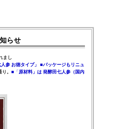
知らせ
れまし
人参 お徳タイプ」 ■パッケージもリニュ
通り。
■
「
原材料」は 発酵田七人参（国内