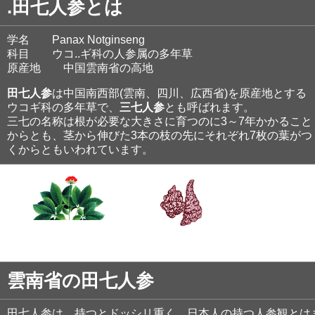
.田七人参とは
学名 Panax Notginseng
科目 ウコ..ギ科の人参属の多年草
原産地 中国雲南省の高地
田七人参
は中国南西部(雲南、四川、広西省)を原産地とする
ウコギ科の多年草で、
三七人参
とも呼ばれます。
三七の名称は根が必要な大きさに育つのに3～7年かかること
からとも、茎から伸びた3本の枝の先にそれぞれ7枚の葉がつ
くからともいわれています。
雲南省の田七人参
田七人参は、持つとドッシリ重く、日本人の持つ人参観とは