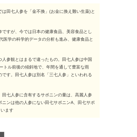
は田七人参を「金不換」(お金に換え難い生薬)と
参ですが、今では日本の健康食品、美容食品とし
近代医学の科学的データの分析も進み、健康食品と
つ人参観とはまるで違ったもの。田七人参は中国
メートル前後の傾斜地で、年間を通して豊富な雨
のです。田七人参は別名「三七人参」といわれる
、田七人参に含有するサポニンの量は、高麗人参
ポニンは他の人参にない田七サポニンA、田七サポ
ています