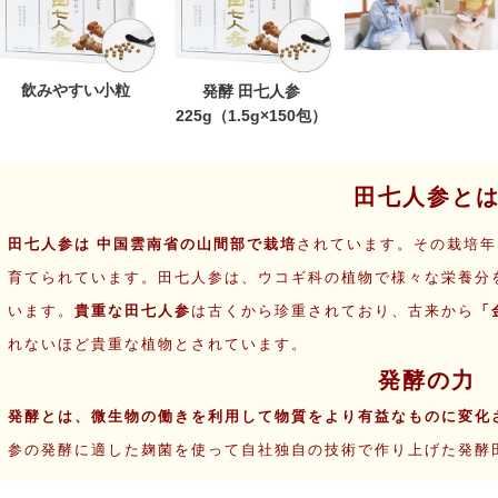
飲みやすい小粒
発酵 田七人参
225g（1.5g×150包）
田七人参と
田七人参は 中国雲南省の山間部で栽培
されています。その栽培年
育てられています。田七人参は、ウコギ科の植物で様々な栄養分
います。
貴重な
田七人参
は古くから珍重されており、古来から
「
れないほど貴重な植物とされています。
発酵の力
発酵とは、微生物の働きを利用して物質をより有益なものに変化
参の発酵に適した麹菌を使って自社独自の技術で作り上げた発酵