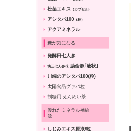
松葉エキス
（カプセル)
アシタバ100
（粒）
アクアミネラル
糖が気になる
発酵田七人参
励命源｢液状｣
快三七人参花
川端のアシタバ100(粒)
太陽食品グァバ粒
制糖用 えんめい茶
優れたミネラル補給
源
しじみエキス原液/粒