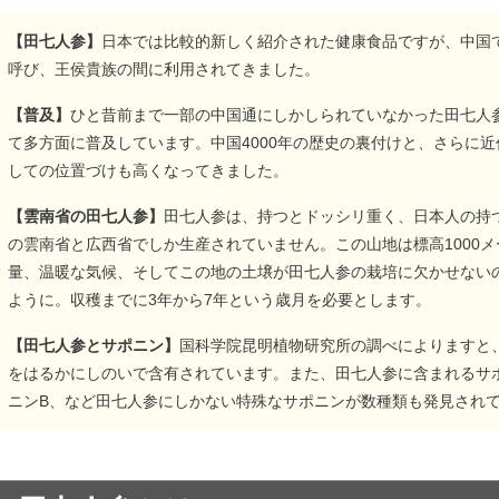
【田七人参】
日本では比較的新しく紹介された健康食品ですが、中国で
呼び、王侯貴族の間に利用されてきました。
【普及】
ひと昔前まで一部の中国通にしかしられていなかった田七人
て多方面に普及しています。中国4000年の歴史の裏付けと、さらに
しての位置づけも高くなってきました。
【雲南省の田七人参】
田七人参は、持つとドッシリ重く、日本人の持
の雲南省と広西省でしか生産されていません。この山地は標高1000
量、温暖な気候、そしてこの地の土壌が田七人参の栽培に欠かせない
ように。収穫までに3年から7年という歳月を必要とします。
【田七人参とサポニン】
国科学院昆明植物研究所の調べによりますと
をはるかにしのいで含有されています。また、田七人参に含まれるサ
ニンB、など田七人参にしかない特殊なサポニンが数種類も発見され