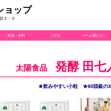
ショップ
丁目２－５
配送・送料
ご注文
メール届かない
発酵 田七
太陽食品
★飲みやすい小粒 ★60頭級