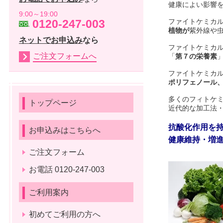
健康によい影響
9:00～19:00
ファイトケミカ
0120-247-003
植物が
紫外線や
ネットでお申込み
なら
ファイトケミカ
ご注文フォームへ
「
第７の栄養素
ファイトケミカ
ポリフェノール
多くのフィトケ
トップページ
近代的な加工法
抗酸化作用を
お申込みはこちらへ
健康維持・増
ご注文フォーム
お電話 0120-247-003
ご利用案内
初めてご利用の方へ