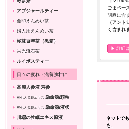
寿参茶
ゴマ100
ごまペー
アブジャールティー
胡麻に含
金印えんめい茶
（アント
く含まれ
婦人用えんめい茶
極茸百年茶（黒箱）
詳細
栄光流石茶
ルイボスティー
日々の疲れ・滋養強壮に
高麗人参液 寿参
励命源/顆粒
三七人参花エキス
励命源/液状
三七人参花エキス
川端の牡蠣エキス原液
ネットで
も
、 