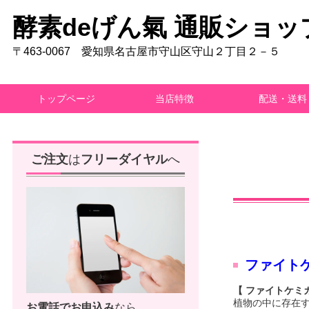
酵素deげん氣 通販ショッ
〒463-0067 愛知県名古屋市守山区守山２丁目２－５
トップページ
当店特徴
配送・送料
ご注文
は
フリーダイヤル
へ
ファイト
【 ファイトケミ
植物の中に存在す
お電話で
お申込み
なら