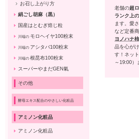
お召し上がり方
老舗の
超
絹ごし胡麻（黒）
ランク上
ます。愛さ
国産はとむぎ焙じ粒
など定番
モロヘイヤ100粉末
川端の
ヨノハナ
品を心がけ
アシタバ100粉末
川端の
す！ネッ
根昆布100粉末
川端の
～19:00）
スーパーやまだGEN氣
その他
酵母エキス配合のやさしい化粧品
アミノン化粧品
アミノン化粧品