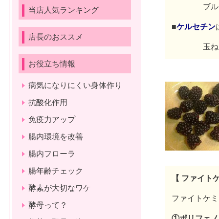
ブルー
当店人気ランキング
■
ケルセチン
店長のおススメ
玉ねぎ
お役立ち情報
病気になりにくい身体作り
抗酸化作用
免疫力アップ
腸内環境を改善
腸内フローラ
腸年齢チェック
【 ファイト
酵素が大切なワケ
ファイトケミ
酵母って？
①ポリフェ