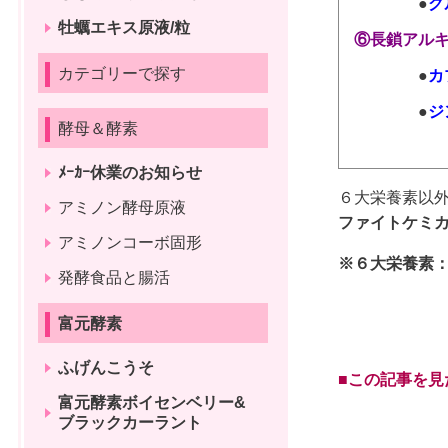
●
牡蠣エキス原液/粒
⑥長鎖アル
カテゴリーで探す
●
カ
●
ジ
酵母＆酵素
ﾒｰｶｰ休業のお知らせ
６大栄養素以
アミノン酵母原液
ファイトケミ
アミノンコーボ固形
※６大栄養素
発酵食品と腸活
富元酵素
ふげんこうそ
■この記事を見
富元酵素ボイセンベリー&
ブラックカーラント