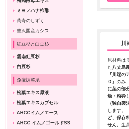
梅肉酵母エキス
ミヨノハナ柿酢
萬寿のしずく
贅沢国産カシス
川
紅豆杉と白豆杉
雲南紅豆杉
原材料は 
白豆杉
た
八丈島
『川端の
免疫調整系
０』
のみ
に葉の部
松葉エキス原液
燥・粉砕
松葉エキスカプセル
（独自製
します
AHCCイムノエース
ど、保存
AHCC イムノゴールドSS
せん。
生