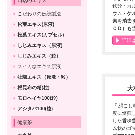
川端のエキス
鉄分・カ
ウム・
ケ
こだわりの伝統製法
素を消去
松葉エキス(原液)
ＯＤ）も
松葉エキス(カプセル)
詳細
しじみエキス（原液)
しじみエキス（粒）
スイカ糖エキス原液
牡蠣エキス（原液・粒）
根昆布の精(粒)
大
モロヘイヤ100(粒)
『 絹こし
アシタバ100(粒)
度に焙煎
した香味
健康茶
ム状のゴ