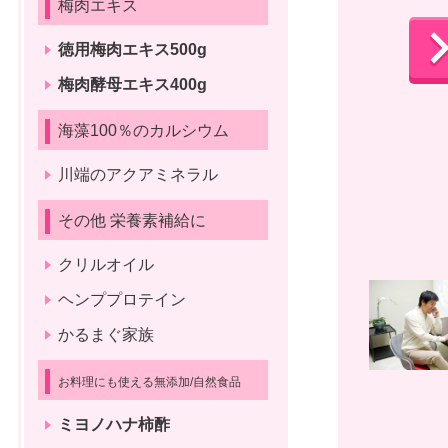
梅肉エキス
徳用梅肉エキス500g
梅肉酵母エキス400g
海藻100％のカルシウム
川端のアクアミネラル
その他 栄養素補給に
クリルオイル
ヘンププロテイン
かるまぐ家族
お料理にも使える無添加/自然食品
ミヨノハナ柿酢