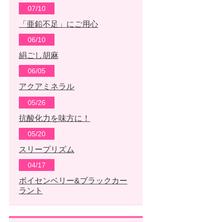
07/10
「亜鉛不足」にご用心
06/10
絹ごし胡麻
06/05
アクアミネラル
05/26
抗酸化力を味方に！
05/20
スリープリズム
04/17
ボイセンベリー&ブラックカー
ラント