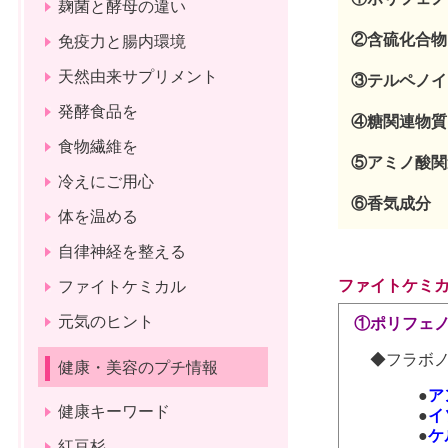
麹菌と酵母の違い
②含硫化合
免疫力と腸内環境
天然由来サプリメント
③テルペノイ
発酵食品を
④糖関連物
食物繊維を
⑤アミノ酸
冷えにご用心
⑥香気成分
体を温める
自律神経を整える
ファイトケミカ
ファイトケミカル
元気のヒント
①ポリフェ
◆フラボノ
健康・美容のプチ情報
●
ア
健康キーワード
●
イ
●
ケ
紅豆杉