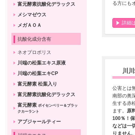
る方にも
富元酵素抗酸化デラックス
メシマゼウス
詳細
メガＡＯＡ
抗酸化成分含有
ネオプロポリス
川端の松葉エキス原液
川川
川端の松葉エキCP
富元酵素 松葉入り
公害とは無
富元酵素抗酸化デラックス
南部の奥
生する赤
富元酵素
ボイセンベリー＆ブラッ
ます。
原
クカーラント
100％！
保
アブジャールティー
などは一
りません