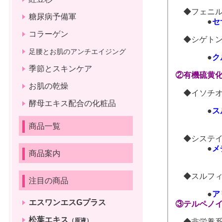
◆フェニル
糖尿病予備軍
●
セ
コラーゲン
◆シゲトン
足腰とお肌のアンチエイジング
●
ク
季節とスキンケア
②有機硫黄
お肌の乾燥
◆イソチオ
酵母エキス配合の化粧品
●
ス
商品一覧
ブロ
◆システイ
●
メ
商品案内
ニ
◆スルフィ
注目の商品
●
ア
エスワンエスGプラス
③テルペノ
松葉エキス
（原液）
◆非栄養系