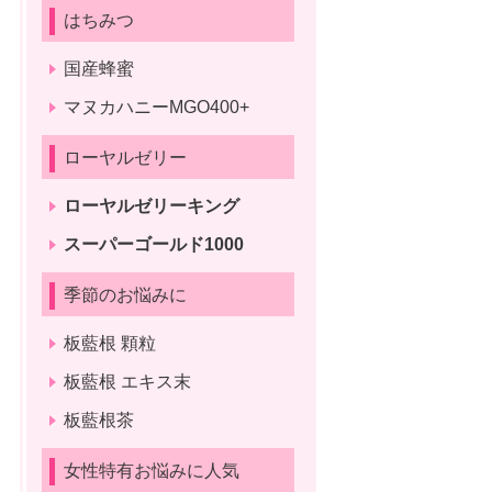
はちみつ
国産蜂蜜
マヌカハニーMGO400+
ローヤルゼリー
ローヤルゼリーキング
スーパーゴールド1000
季節のお悩みに
板藍根 顆粒
板藍根 エキス末
板藍根茶
女性特有お悩みに人気