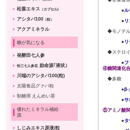
松葉エキス
（カプセル)
●
ル
アシタバ100
（粒）
●
リ
アクアミネラル
◆モノテル
●
リ
糖が気になる
◆ステロイ
発酵田七人参
●
フ
励命源｢液状｣
快三七人参花
④糖関連化
川端のアシタバ100(粒)
◆多
太陽食品グァバ粒
●
制糖用 えんめい茶
●
サ
優れたミネラル補給
⑤アミノ酸
源
●
タ
しじみエキス原液/粒