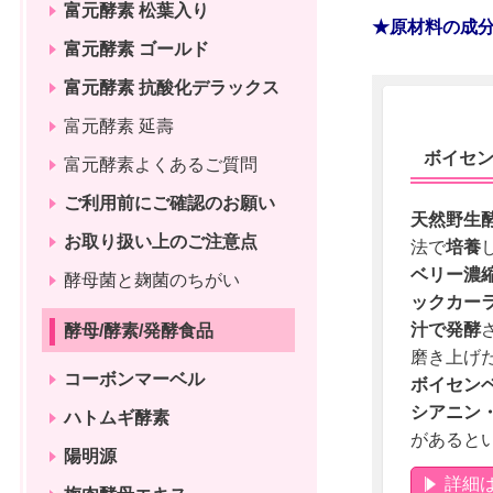
富元酵素 松葉入り
★原材料の成分
富元酵素 ゴールド
富元酵素 抗酸化デラックス
富元酵素 延壽
ボイセ
富元酵素よくあるご質問
ご利用前にご確認のお願い
天然野生
お取り扱い上のご注意点
法で
培養
ベリー濃
酵母菌と麹菌のちがい
ックカー
汁で発酵
酵母/酵素/発酵食品
磨き上げ
コーボンマーベル
ボイセン
シアニン
ハトムギ酵素
があると
陽明源
詳細