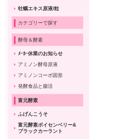
牡蠣エキス原液/粒
カテゴリーで探す
酵母＆酵素
ﾒｰｶｰ休業のお知らせ
アミノン酵母原液
アミノンコーボ固形
発酵食品と腸活
富元酵素
ふげんこうそ
富元酵素ボイセンベリー&
ブラックカーラント