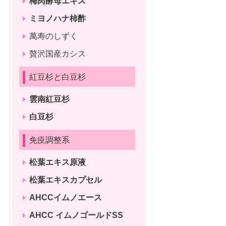
梅肉酵母エキス
ミヨノハナ柿酢
萬寿のしずく
贅沢国産カシス
紅豆杉と白豆杉
雲南紅豆杉
白豆杉
免疫調整系
松葉エキス原液
松葉エキスカプセル
AHCCイムノエース
AHCC イムノゴールドSS