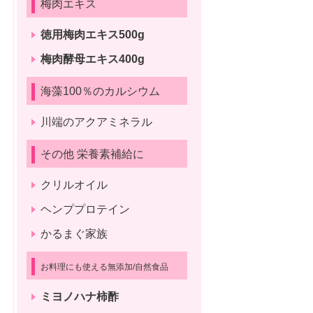
梅肉エキス
徳用梅肉エキス500g
梅肉酵母エキス400g
海藻100％のカルシウム
川端のアクアミネラル
その他 栄養素補給に
クリルオイル
ヘンププロテイン
かるまぐ家族
お料理にも使える無添加/自然食品
ミヨノハナ柿酢