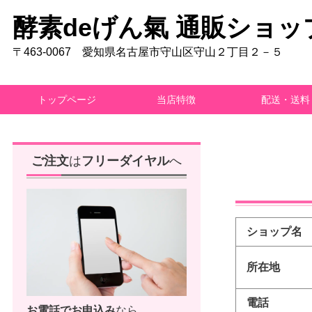
酵素deげん氣 通販ショッ
〒463-0067 愛知県名古屋市守山区守山２丁目２－５
トップページ
当店特徴
配送・送料
ご注文
は
フリーダイヤル
へ
ショップ名
所在地
電話
お電話で
お申込み
なら