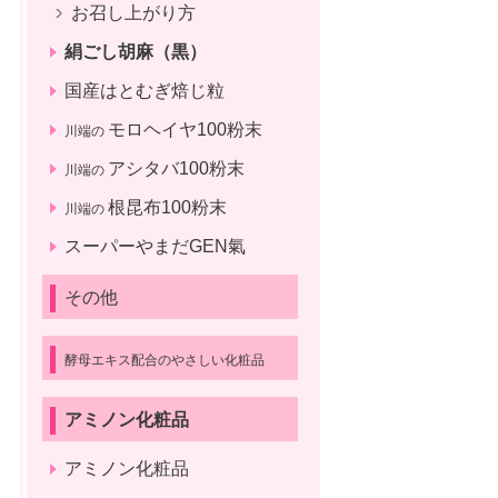
お召し上がり方
絹ごし胡麻（黒）
国産はとむぎ焙じ粒
モロヘイヤ100粉末
川端の
アシタバ100粉末
川端の
根昆布100粉末
川端の
スーパーやまだGEN氣
その他
酵母エキス配合のやさしい化粧品
アミノン化粧品
アミノン化粧品