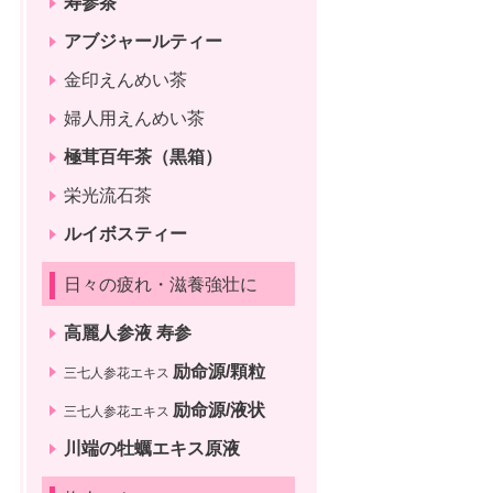
寿参茶
アブジャールティー
金印えんめい茶
婦人用えんめい茶
極茸百年茶（黒箱）
栄光流石茶
ルイボスティー
日々の疲れ・滋養強壮に
高麗人参液 寿参
励命源/顆粒
三七人参花エキス
励命源/液状
三七人参花エキス
川端の牡蠣エキス原液