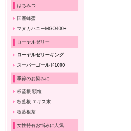
はちみつ
国産蜂蜜
マヌカハニーMGO400+
ローヤルゼリー
ローヤルゼリーキング
スーパーゴールド1000
季節のお悩みに
板藍根 顆粒
板藍根 エキス末
板藍根茶
女性特有お悩みに人気