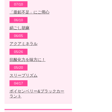
07/10
「亜鉛不足」にご用心
06/10
絹ごし胡麻
06/05
アクアミネラル
05/26
抗酸化力を味方に！
05/20
スリープリズム
04/17
ボイセンベリー&ブラックカー
ラント