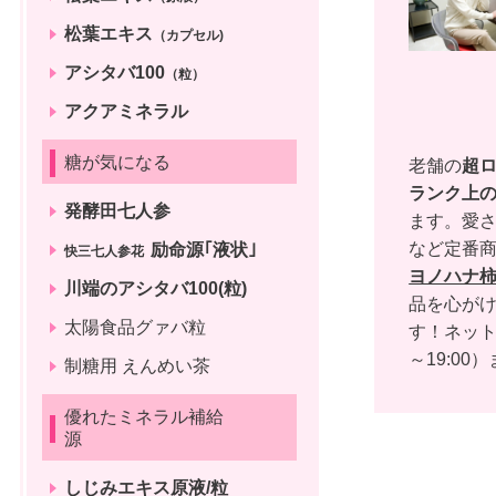
松葉エキス
（カプセル)
アシタバ100
（粒）
アクアミネラル
糖が気になる
老舗の
超
ランク上
発酵田七人参
ます。愛さ
など定番
励命源｢液状｣
快三七人参花
ヨノハナ
川端のアシタバ100(粒)
品を心がけ
太陽食品グァバ粒
す！ネッ
～19:00）
制糖用 えんめい茶
優れたミネラル補給
源
しじみエキス原液/粒