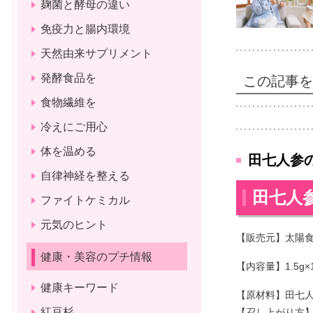
麹菌と酵母の違い
免疫力と腸内環境
天然由来サプリメント
発酵食品を
この記事を
食物繊維を
冷えにご用心
体を温める
田七人参の力
自律神経を整える
田七人参
ファイトケミカル
元気のヒント
【販売元】太陽
健康・美容のプチ情報
【内容量】1.5g×
健康キーワード
【原材料】田七人参
紅豆杉
【召し上がり方