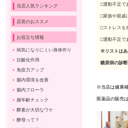
□運動不足で
当店人気ランキング
□家族や親戚
店長のおススメ
□ストレスを
お役立ち情報
□運動不足で
病気になりにくい身体作り
※リストはあ
抗酸化作用
糖尿病の診断
免疫力アップ
腸内環境を改善
※当店は健康補
腸内フローラ
医薬品の販売
腸年齢チェック
酵素が大切なワケ
酵母って？