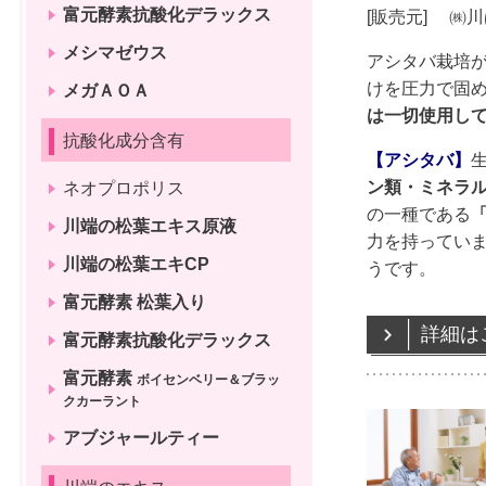
富元酵素抗酸化デラックス
[販売元] ㈱
メシマゼウス
アシタバ栽培
けを圧力で固
メガＡＯＡ
は一切使用し
抗酸化成分含有
【アシタバ】
ン類・ミネラ
ネオプロポリス
の一種である
川端の松葉エキス原液
力を持ってい
川端の松葉エキCP
うです。
富元酵素 松葉入り
詳細は
富元酵素抗酸化デラックス
富元酵素
ボイセンベリー＆ブラッ
クカーラント
アブジャールティー