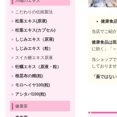
川端のエキス
こだわりの伝統製法
松葉エキス(原液)
健康食品
松葉エキス(カプセル)
当店でご紹介
しじみエキス（原液)
健康食品は医
しじみエキス（粒）
に効く」「～
スイカ糖エキス原液
当ショップで
しておりませ
牡蠣エキス（原液・粒）
根昆布の精(粒)
「薬ではない
モロヘイヤ100(粒)
アシタバ100(粒)
健康茶