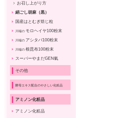
お召し上がり方
絹ごし胡麻（黒）
国産はとむぎ焙じ粒
モロヘイヤ100粉末
川端の
アシタバ100粉末
川端の
根昆布100粉末
川端の
スーパーやまだGEN氣
その他
酵母エキス配合のやさしい化粧品
アミノン化粧品
アミノン化粧品