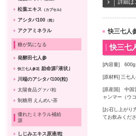
詳細は
松葉エキス
（カプセル)
アシタバ100
（粒）
アクアミネラル
快三七人参
糖が気になる
快三七
発酵田七人参
[内容量] 600
励命源｢液状｣
快三七人参花
[原材料] 三
川端のアシタバ100(粒)
[原産国] 中
太陽食品グァバ粒
ャンマー（ウ
制糖用 えんめい茶
[お召し上がり
優れたミネラル補給
てお飲みくだ
源
しじみエキス原液/粒