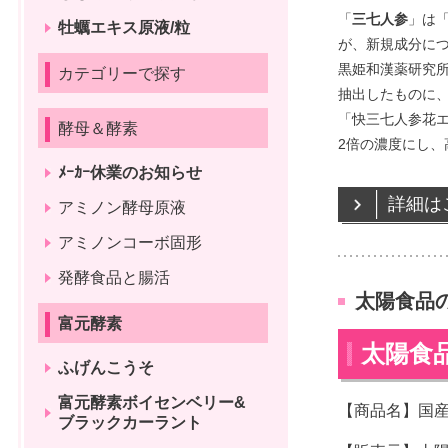
「
三七人参
」は
牡蠣エキス原液/粒
が、新規成分に
黒姫和漢薬研究所
カテゴリーで探す
抽出したものに
「快三七人参花
酵母＆酵素
2倍の濃度にし
ﾒｰｶｰ休業のお知らせ
詳細は
アミノン酵母原液
アミノンコーボ固形
発酵食品と腸活
太陽食品の
富元酵素
太陽食
ふげんこうそ
富元酵素ボイセンベリー&
【商品名】国産
ブラックカーラント