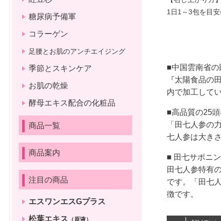
1日1～3包を目
糖尿病予備軍
コラーゲン
足腰とお肌のアンチエイジング
■中国雲南省の
季節とスキンケア
『太陽食品の田
お肌の乾燥
内で加工して
酵母エキス配合の化粧品
■高品質の25
「田七人参の力
商品一覧
七人参は大き
商品案内
■ 田七サポニ
田七人参特有
注目の商品
です。「田七人
徴です。
エスワンエスGプラス
松葉エキス
（原液）