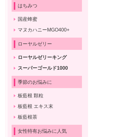
はちみつ
国産蜂蜜
マヌカハニーMGO400+
ローヤルゼリー
ローヤルゼリーキング
スーパーゴールド1000
季節のお悩みに
板藍根 顆粒
板藍根 エキス末
板藍根茶
女性特有お悩みに人気