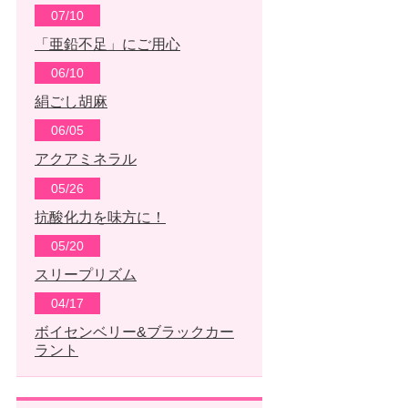
07/10
「亜鉛不足」にご用心
06/10
絹ごし胡麻
06/05
アクアミネラル
05/26
抗酸化力を味方に！
05/20
スリープリズム
04/17
ボイセンベリー&ブラックカー
ラント