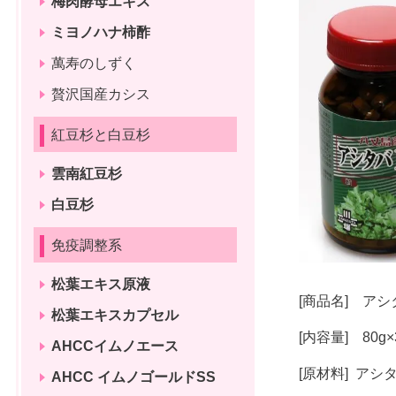
梅肉酵母エキス
ミヨノハナ柿酢
萬寿のしずく
贅沢国産カシス
紅豆杉と白豆杉
雲南紅豆杉
白豆杉
免疫調整系
松葉エキス原液
[商品名] アシ
松葉エキスカプセル
[内容量] 80g
AHCCイムノエース
[原材料] ア
AHCC イムノゴールドSS