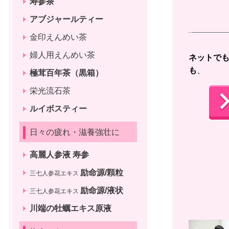
寿参茶
アブジャールティー
金印えんめい茶
婦人用えんめい茶
ネットで
も
、 
極茸百年茶（黒箱）
栄光流石茶
ルイボスティー
日々の疲れ・滋養強壮に
高麗人参液 寿参
励命源/顆粒
三七人参花エキス
励命源/液状
三七人参花エキス
川端の牡蠣エキス原液