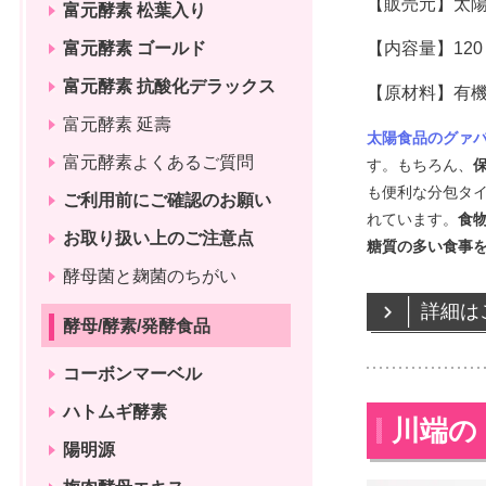
【販売元】太
富元酵素 松葉入り
富元酵素 ゴールド
【内容量】120
富元酵素 抗酸化デラックス
【原材料】有機
富元酵素 延壽
太陽食品のグァ
富元酵素よくあるご質問
す。もちろん、
も便利な分包タ
ご利用前にご確認のお願い
れています。
食
お取り扱い上のご注意点
糖質の多い食事
酵母菌と麹菌のちがい
詳細は
酵母/酵素/発酵食品
コーボンマーベル
ハトムギ酵素
川端の 
陽明源