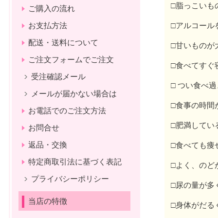
□脂っこいも
ご購入の流れ
お支払方法
□アルコール
配送・送料について
□甘いものが
ご注文フォームでご注文
□食べてすぐ
受注確認メール
□ つい食べ
メールが届かない場合は
□食事の時間
お電話でのご注文方法
□肥満してい
お問合せ
返品・交換
□食べても痩
特定商取引法に基づく表記
□よく、のど
プライバシーポリシー
□尿の量が多
当店の特徴
□身体がだる