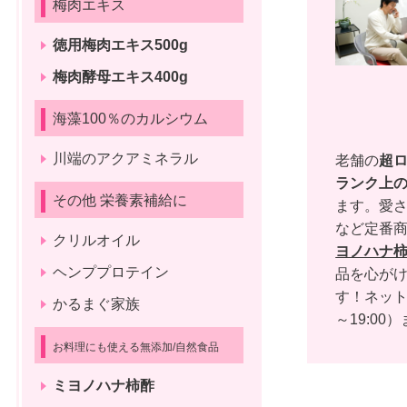
梅肉エキス
徳用梅肉エキス500g
梅肉酵母エキス400g
海藻100％のカルシウム
川端のアクアミネラル
老舗の
超
ランク上
その他 栄養素補給に
ます。愛さ
など定番
クリルオイル
ヨノハナ
ヘンププロテイン
品を心がけ
す！ネッ
かるまぐ家族
～19:00）
お料理にも使える無添加/自然食品
ミヨノハナ柿酢