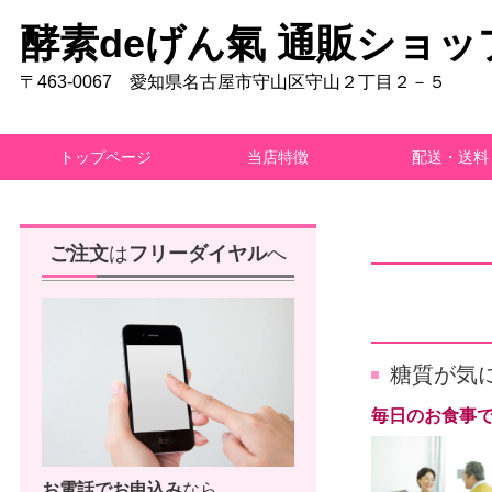
酵素deげん氣 通販ショッ
〒463-0067 愛知県名古屋市守山区守山２丁目２－５
トップページ
当店特徴
配送・送料
ご注文
は
フリーダイヤル
へ
糖質が気
毎日のお食事で
お電話で
お申込み
なら