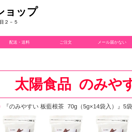
ショップ
丁目２－５
配送・送料
ご注文
メール届かない
太陽食品 のみや
『のみやすい 板藍根茶 70g（5g×14袋入）』