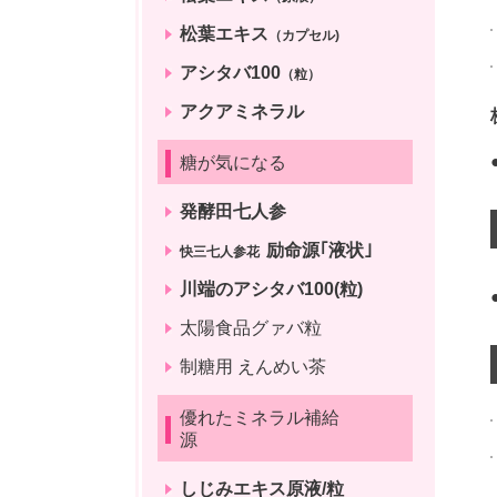
松葉エキス
（カプセル)
アシタバ100
（粒）
アクアミネラル
糖が気になる
発酵田七人参
励命源｢液状｣
快三七人参花
川端のアシタバ100(粒)
太陽食品グァバ粒
制糖用 えんめい茶
優れたミネラル補給
源
しじみエキス原液/粒