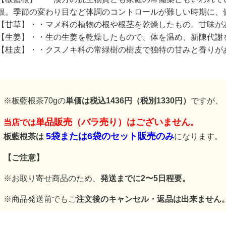
根。季節の変わり目など体調のコントロールが難しい時期に、
【甘草】・・マメ科の植物の根や根茎を乾燥したもの。甘味が
【生姜】・・生の生姜を乾燥したもので、体を温め、新陳代謝
【桂皮】・・クスノキ科の常緑樹の樹皮で独特の甘みと香りが
※板藍根茶70gの
単価は税込1436円（税別1330円）
ですが、
単品販売（バラ売り）はございません
当店では
。
5袋または6袋のセット販売のみ
板藍根茶は
になります。
【ご注意】
※お取り寄せ商品のため、
発送までに2〜5日程要。
※商品発送前でもご
注文後のキャンセル・返品は出来ません