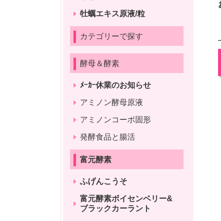
牡蠣エキス原液/粒
カテゴリーで探す
酵母＆酵素
ﾒｰｶｰ休業のお知らせ
アミノン酵母原液
アミノンコーボ固形
発酵食品と腸活
富元酵素
ふげんこうそ
富元酵素ボイセンベリー&
ブラックカーラント