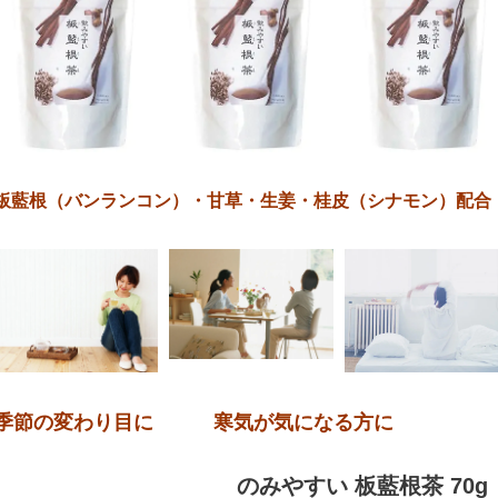
板藍根（バンランコン）・甘草・生姜・桂皮（シナモン）配合
季節の変わり目に 寒気が気になる方に
のみやすい 板藍根茶 70g（