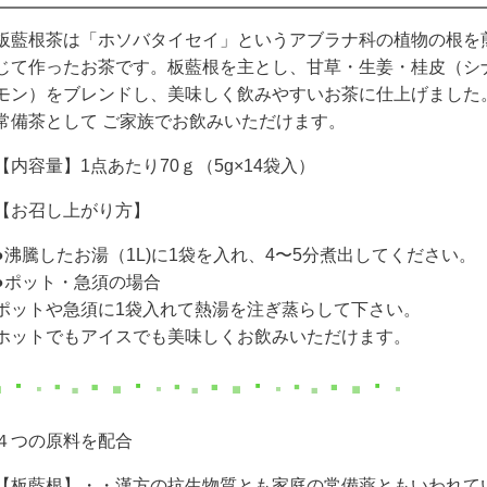
板藍根茶は「ホソバタイセイ」というアブラナ科の植物の根を
じて作ったお茶です。板藍根を主とし、甘草・生姜・桂皮（シ
モン）をブレンドし、美味しく飲みやすいお茶に仕上げました
常備茶として ご家族でお飲みいただけます。
【内容量】1点あたり70ｇ（5g×14袋入）
【お召し上がり方】
●沸騰したお湯（1L)に1袋を入れ、4〜5分煮出してください。
●ポット・急須の場合
ポットや急須に1袋入れて熱湯を注ぎ蒸らして下さい。
ホットでもアイスでも美味しくお飲みいただけます。
４つの原料を配合
【板藍根】・・漢方の抗生物質とも家庭の常備薬ともいわれて