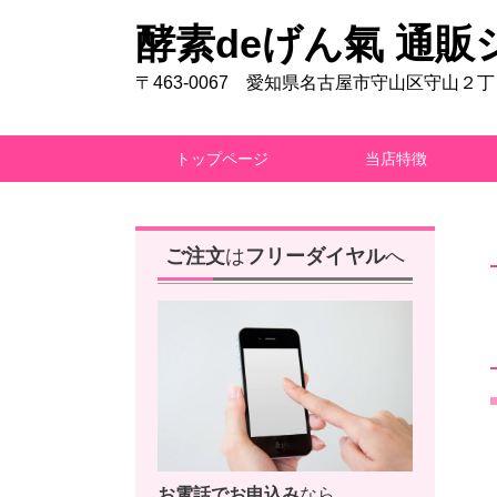
酵素deげん氣 通販
〒463-0067 愛知県名古屋市守山区守山２
トップページ
当店特徴
ご注文
は
フリーダイヤル
へ
お電話で
お申込み
なら