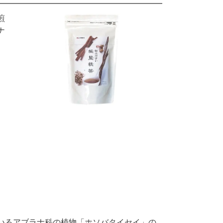
煎
ナ
。
いるアブラナ科の植物「ホソバタイセイ」の