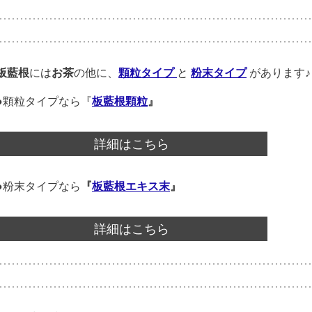
板藍根
には
お茶
の他に、
顆粒タイプ
と
粉末タイプ
があります♪
●顆粒タイプなら『
板藍根顆粒
』
詳細はこちら
●粉末タイプなら
『
板藍根エキス末
』
詳細はこちら