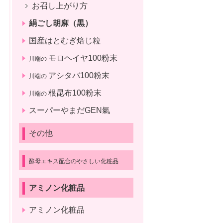
お召し上がり方
絹ごし胡麻（黒）
国産はとむぎ焙じ粒
モロヘイヤ100粉末
川端の
アシタバ100粉末
川端の
根昆布100粉末
川端の
スーパーやまだGEN氣
その他
酵母エキス配合のやさしい化粧品
アミノン化粧品
アミノン化粧品