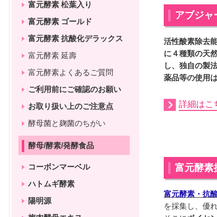
富元酵素 松葉入り
アブジャ
富元酵素 ゴールド
富元酵素 抗酸化デラックス
活性酸素除去
に４種類の天
富元酵素 延壽
し、独自の製
富元酵素よくあるご質問
薬品等の使用
ご利用前にご確認のお願い
詳細はこ
お取り扱い上のご注意点
酵母菌と麹菌のちがい
酵母/酵素/発酵食品
富元酵素
コーボンマーベル
ハトムギ酵素
富元酵素・抗
陽明源
を採集し、優