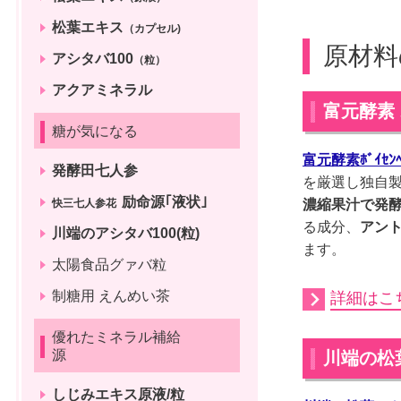
松葉エキス
（カプセル)
原材料
アシタバ100
（粒）
アクアミネラル
富元酵素
糖が気になる
富元酵素ﾎﾞｲｾﾝﾍﾞ
発酵田七人参
を厳選し独自
励命源｢液状｣
快三七人参花
濃縮果汁で発
る成分、
アン
川端のアシタバ100(粒)
ます。
太陽食品グァバ粒
制糖用 えんめい茶
詳細はこ
優れたミネラル補給
源
川端の松
しじみエキス原液/粒