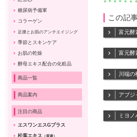
糖尿病予備軍
この記
コラーゲン
富元酵
足腰とお肌のアンチエイジング
季節とスキンケア
富元酵
お肌の乾燥
酵母エキス配合の化粧品
川端の
商品一覧
アブジ
商品案内
注目の商品
ミヨノ
エスワンエスGプラス
松葉エキス
（原液）