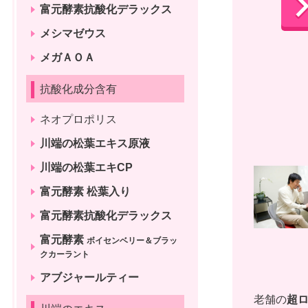
富元酵素抗酸化デラックス
メシマゼウス
メガＡＯＡ
抗酸化成分含有
ネオプロポリス
川端の松葉エキス原液
川端の松葉エキCP
富元酵素 松葉入り
富元酵素抗酸化デラックス
富元酵素
ボイセンベリー＆ブラッ
クカーラント
アブジャールティー
老舗の
超