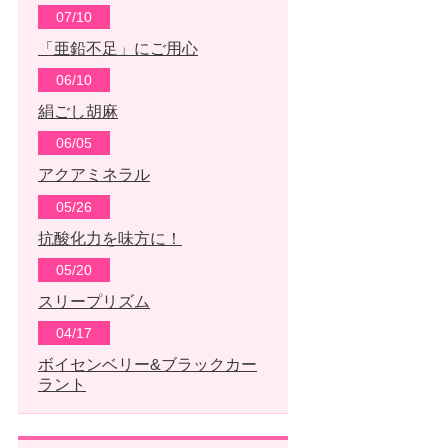
07/10
「亜鉛不足」にご用心
06/10
絹ごし胡麻
06/05
アクアミネラル
05/26
抗酸化力を味方に！
05/20
スリープリズム
04/17
ボイセンベリー&ブラックカー
ラント