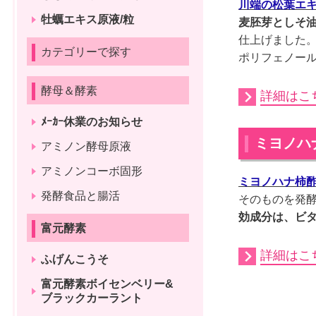
川端の松葉エキ
牡蠣エキス原液/粒
麦胚芽としそ
仕上げました
カテゴリーで探す
ポリフェノー
酵母＆酵素
詳細はこ
ﾒｰｶｰ休業のお知らせ
ミヨノハナ
アミノン酵母原液
アミノンコーボ固形
ミヨノハナ柿
発酵食品と腸活
そのものを発
効成分は、ビ
富元酵素
詳細はこ
ふげんこうそ
富元酵素ボイセンベリー&
ブラックカーラント