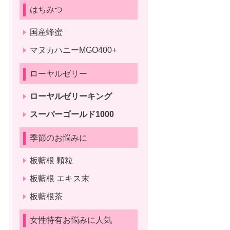
はちみつ
国産蜂蜜
マヌカハニーMGO400+
ローヤルゼリー
ローヤルゼリーキング
スーパーゴールド1000
季節のお悩みに
板藍根 顆粒
板藍根 エキス末
板藍根茶
女性特有お悩みに人気