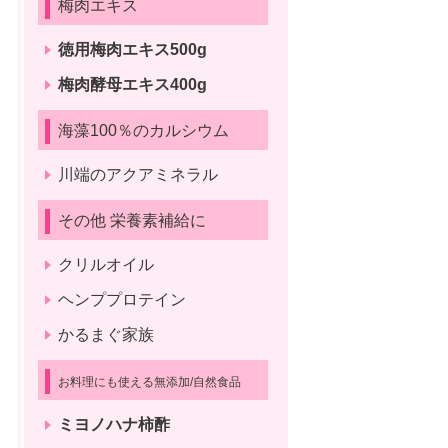
梅肉エキス
徳用梅肉エキス500g
梅肉酵母エキス400g
海藻100％のカルシウム
川端のアクアミネラル
その他 栄養素補給に
クリルオイル
ヘンププロテイン
かるまぐ家族
お料理にも使える無添加/自然食品
ミヨノハナ柿酢