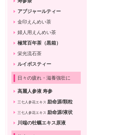
寿参茶
アブジャールティー
金印えんめい茶
婦人用えんめい茶
極茸百年茶（黒箱）
栄光流石茶
ルイボスティー
日々の疲れ・滋養強壮に
高麗人参液 寿参
励命源/顆粒
三七人参花エキス
励命源/液状
三七人参花エキス
川端の牡蠣エキス原液