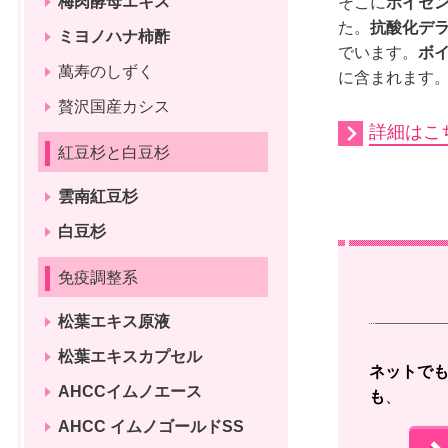
梅肉酵母エキス
そこに
ボイセ
た。
抗酸化デ
ミヨノハナ柿酢
でいます。
ボ
萬寿のしずく
に含まれます
贅沢国産カシス
詳細はこ
紅豆杉と白豆杉
雲南紅豆杉
白豆杉
免疫調整系
松葉エキス原液
松葉エキスカプセル
ネットで
AHCCイムノエース
も
、 
AHCC イムノゴールドSS