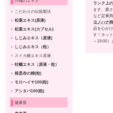
川端のエキス
ランク上
ます。愛さ
こだわりの伝統製法
など定番
松葉エキス(原液)
ヨノハナ
品を心がけ
松葉エキス(カプセル)
す！ネッ
しじみエキス（原液)
～19:00）
しじみエキス（粒）
スイカ糖エキス原液
牡蠣エキス（原液・粒）
根昆布の精(粒)
モロヘイヤ100(粒)
アシタバ100(粒)
健康茶