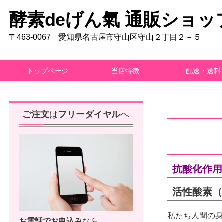
酵素deげん氣 通販ショッ
〒463-0067 愛知県名古屋市守山区守山２丁目２－５
トップページ
当店特徴
配送・送料
ご注文
は
フリーダイヤル
へ
抗酸化作用
活性酸素（
私たち人間の
お電話で
お申込み
なら