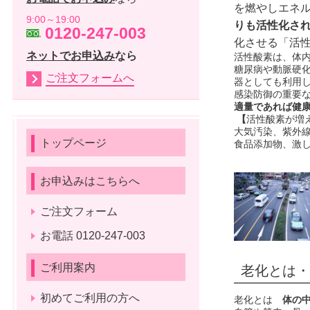
を燃やしエネ
9:00～19:00
りも活性化さ
0120-247-003
化させる「活
ネットでお申込み
なら
活性酸素は、体
糖尿病や動脈硬
ご注文フォームへ
器としても利用
感染防御の重要
適量であれば健
【
活性酸素が増
大気汚染、紫外
トップページ
食品添加物、激
お申込みはこちらへ
ご注文フォーム
お電話 0120-247-003
ご利用案内
老化とは・
初めてご利用の方へ
老化とは
体の