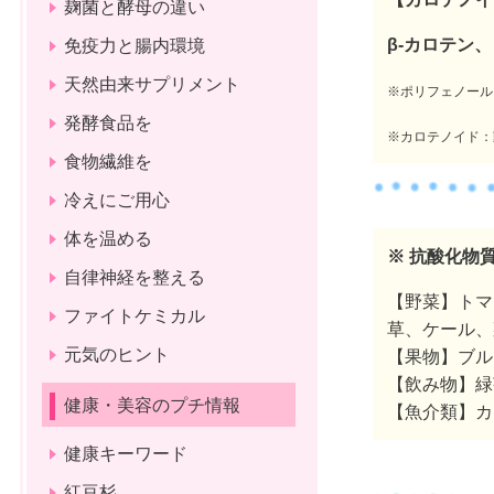
麹菌と酵母の違い
β-カロテン
免疫力と腸内環境
天然由来サプリメント
※ポリフェノール
発酵食品を
※カロテノイド：
食物繊維を
冷えにご用心
体を温める
※ 抗酸化物
自律神経を整える
【野菜】トマ
ファイトケミカル
草、ケール、
元気のヒント
【果物】ブル
【飲み物】緑
健康・美容のプチ情報
【魚介類】カ
健康キーワード
紅豆杉