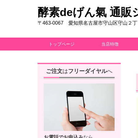
酵素deげん氣 通販
〒463-0067 愛知県名古屋市守山区守山２
トップページ
当店特徴
ご注文
は
フリーダイヤル
へ
お電話で
お申込み
なら