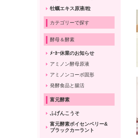
牡蠣エキス原液/粒
カテゴリーで探す
酵母＆酵素
ﾒｰｶｰ休業のお知らせ
アミノン酵母原液
アミノンコーボ固形
発酵食品と腸活
富元酵素
ふげんこうそ
富元酵素ボイセンベリー&
ブラックカーラント