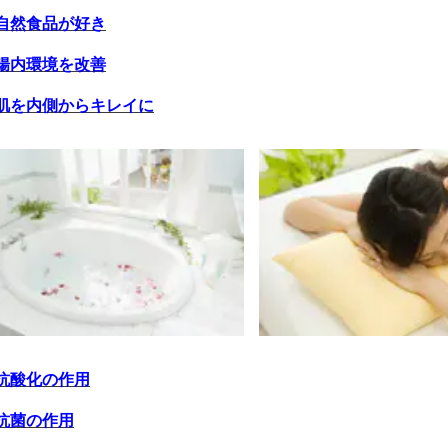
自然食品が好き
腸内環境を改善
肌を内側からキレイに
抗酸化の作用
抗菌の作用