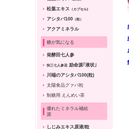
松葉エキス
（カプセル)
アシタバ100
（粒）
アクアミネラル
糖が気になる
発酵田七人参
励命源｢液状｣
快三七人参花
川端のアシタバ100(粒)
太陽食品グァバ粒
制糖用 えんめい茶
優れたミネラル補給
源
しじみエキス原液/粒