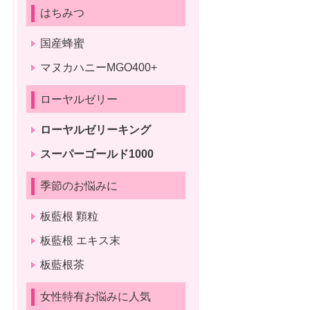
はちみつ
国産蜂蜜
マヌカハニーMGO400+
ローヤルゼリー
ローヤルゼリーキング
スーパーゴールド1000
季節のお悩みに
板藍根 顆粒
板藍根 エキス末
板藍根茶
女性特有お悩みに人気