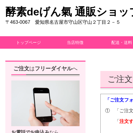
酵素deげん氣 通販ショッ
〒463-0067 愛知県名古屋市守山区守山２丁目２－５
トップページ
当店特徴
配送・送料
ご注文
は
フリーダイヤル
へ
ご注文
「ご注文フ
① 「ご注
「
注文
お電話で
お申込み
なら