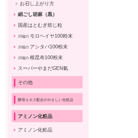
お召し上がり方
絹ごし胡麻（黒）
国産はとむぎ焙じ粒
モロヘイヤ100粉末
川端の
アシタバ100粉末
川端の
根昆布100粉末
川端の
スーパーやまだGEN氣
その他
酵母エキス配合のやさしい化粧品
アミノン化粧品
アミノン化粧品