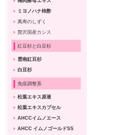
梅肉酵母エキス
ミヨノハナ柿酢
萬寿のしずく
贅沢国産カシス
紅豆杉と白豆杉
雲南紅豆杉
白豆杉
免疫調整系
松葉エキス原液
松葉エキスカプセル
AHCCイムノエース
AHCC イムノゴールドSS