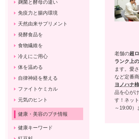
麹菌と酵母の違い
免疫力と腸内環境
天然由来サプリメント
発酵食品を
食物繊維を
老舗の
超
冷えにご用心
ランク上
体を温める
ます。愛さ
など定番
自律神経を整える
ヨノハナ
ファイトケミカル
品を心がけ
元気のヒント
す！ネッ
～19:00）
健康・美容のプチ情報
健康キーワード
紅豆杉