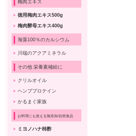
梅肉エキス
徳用梅肉エキス500g
梅肉酵母エキス400g
海藻100％のカルシウム
川端のアクアミネラル
その他 栄養素補給に
クリルオイル
ヘンププロテイン
かるまぐ家族
お料理にも使える無添加/自然食品
ミヨノハナ柿酢