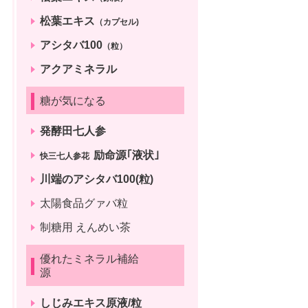
松葉エキス
（カプセル)
アシタバ100
（粒）
アクアミネラル
糖が気になる
発酵田七人参
励命源｢液状｣
快三七人参花
川端のアシタバ100(粒)
太陽食品グァバ粒
制糖用 えんめい茶
優れたミネラル補給
源
しじみエキス原液/粒