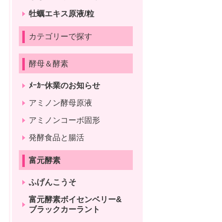
牡蠣エキス原液/粒
カテゴリーで探す
酵母＆酵素
ﾒｰｶｰ休業のお知らせ
アミノン酵母原液
アミノンコーボ固形
発酵食品と腸活
富元酵素
ふげんこうそ
富元酵素ボイセンベリー&
ブラックカーラント