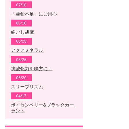
07/10
「亜鉛不足」にご用心
06/10
絹ごし胡麻
06/05
アクアミネラル
05/26
抗酸化力を味方に！
05/20
スリープリズム
04/17
ボイセンベリー&ブラックカー
ラント