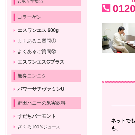
お取り寄せ品
1
0120
コラーゲン
エスワンエス 600g
よくあるご質問①
よくあるご質問②
エスワンエスGプラス
無臭ニンニク
パワーサチヴァミンU
野田ハニーの果実飲料
すだちバーモント
ネットで
ざくろ
100％ジュース
も
、 