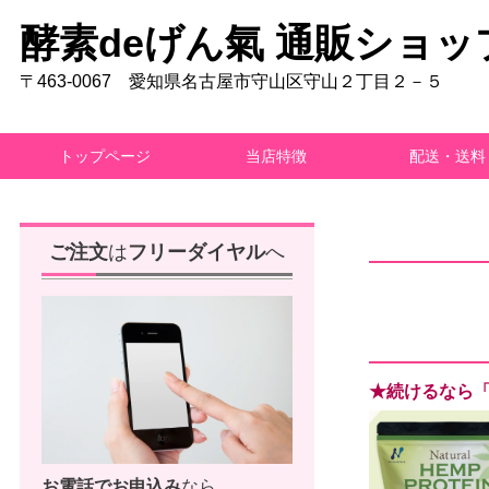
酵素deげん氣 通販ショッ
〒463-0067 愛知県名古屋市守山区守山２丁目２－５
トップページ
当店特徴
配送・送料
ご注文
は
フリーダイヤル
へ
★続けるなら「ヘ
お電話で
お申込み
なら