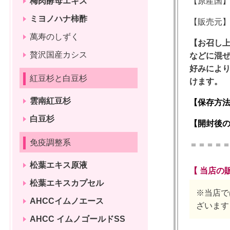
梅肉酵母エキス
【原産国
ミヨノハナ柿酢
【販売元
萬寿のしずく
【お召し
贅沢国産カシス
などに混
好みにより
紅豆杉と白豆杉
けます。
雲南紅豆杉
【保存方
白豆杉
【開封後
免疫調整系
＝＝＝＝
松葉エキス原液
【 当店の
松葉エキスカプセル
※当店
AHCCイムノエース
ざいます
AHCC イムノゴールドSS