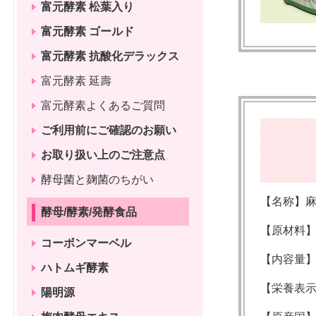
富元酵素 松葉入り
富元酵素 ゴールド
富元酵素 抗酸化デラックス
富元酵素 延壽
富元酵素よくあるご質問
ご利用前にご確認のお願い
お取り扱い上のご注意点
酵母菌と麹菌のちがい
【名称】
酵母/酵素/発酵食品
【原材料
コーボンマーベル
【内容量】4
ハトムギ酵素
【栄養表示
陽明源