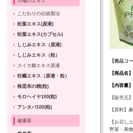
川端のエキス
こだわりの伝統製法
松葉エキス(原液)
松葉エキス(カプセル)
しじみエキス（原液)
しじみエキス（粒）
【商品コード
スイカ糖エキス原液
【商品名】
牡蠣エキス（原液・粒）
【内容量】4
根昆布の精(粒)
モロヘイヤ100(粒)
【販売元
アシタバ100(粒)
【原料】
健康茶
【お召し
野菜・果