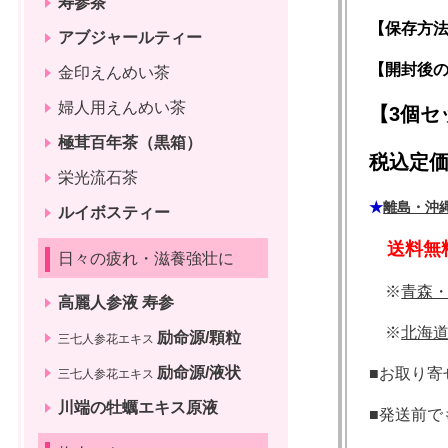
寿参茶
【保存方
アブジャールティー
【開封後
金印えんめい茶
婦人用えんめい茶
【3個セ
極茸百年茶（黒箱）
税込定価1
栄光流石茶
★
離島・沖
ルイボスティー
送料無
日々の疲れ・滋養強壮に
※
青森
高麗人参液 寿参
※
北海
励命源/顆粒
三七人参花エキス
励命源/液状
■お取り寄
三七人参花エキス
川端の牡蠣エキス原液
■発送前で