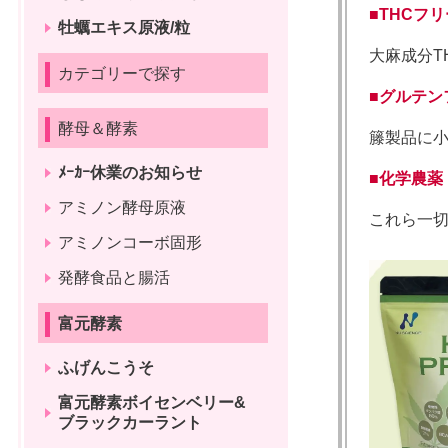
■
THCフリ
牡蠣エキス原液/粒
大麻成分T
カテゴリーで探す
■
グルテン
酵母＆酵素
籐製品に
ﾒｰｶｰ休業のお知らせ
■
化学農薬
アミノン酵母原液
これら一
アミノンコーボ固形
発酵食品と腸活
富元酵素
ふげんこうそ
富元酵素ボイセンベリー&
ブラックカーラント