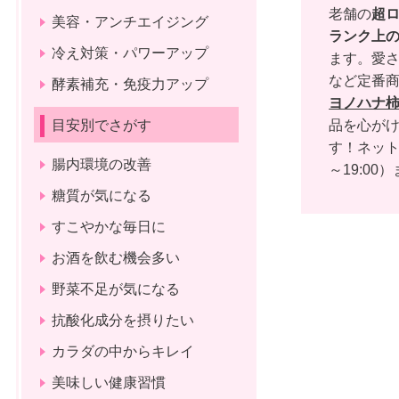
老舗の
超
美容・アンチエイジング
ランク上
冷え対策・パワーアップ
ます。愛さ
など定番
酵素補充・免疫力アップ
ヨノハナ
目安別でさがす
品を心がけ
す！ネッ
腸内環境の改善
～19:00）
糖質が気になる
すこやかな毎日に
お酒を飲む機会多い
野菜不足が気になる
抗酸化成分を摂りたい
カラダの中からキレイ
美味しい健康習慣