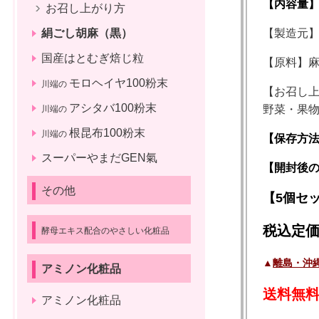
【内容量】4
お召し上がり方
絹ごし胡麻（黒）
【製造元
国産はとむぎ焙じ粒
【原料】
モロヘイヤ100粉末
川端の
【お召し
アシタバ100粉末
野菜・果
川端の
根昆布100粉末
川端の
【保存方
スーパーやまだGEN氣
【開封後
その他
【5個セ
税込定価1
酵母エキス配合のやさしい化粧品
▲
離島・沖
アミノン化粧品
送料無料
アミノン化粧品