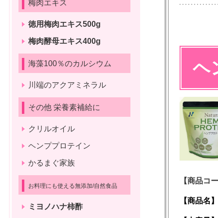
梅肉エキス
徳用梅肉エキス500g
梅肉酵母エキス400g
ヘ
海藻100％のカルシウム
川端のアクアミネラル
その他 栄養素補給に
クリルオイル
ヘンププロテイン
かるまぐ家族
【商品コード
お料理にも使える無添加/自然食品
【商品名】
ミヨノハナ柿酢