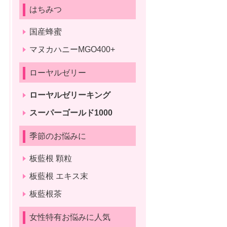
はちみつ
国産蜂蜜
マヌカハニーMGO400+
ローヤルゼリー
ローヤルゼリーキング
スーパーゴールド1000
季節のお悩みに
板藍根 顆粒
板藍根 エキス末
板藍根茶
女性特有お悩みに人気