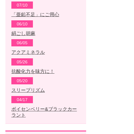
07/10
「亜鉛不足」にご用心
06/10
絹ごし胡麻
06/05
アクアミネラル
05/26
抗酸化力を味方に！
05/20
スリープリズム
04/17
ボイセンベリー&ブラックカー
ラント