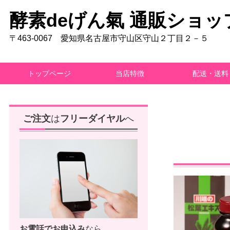
酵素deげん氣 通販ショッ
〒463-0067 愛知県名古屋市守山区守山２丁目２－５
トップページ
当店特徴
配送・送料
ご注文
は
フリーダイヤル
へ
お電話で
お申込み
なら