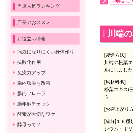
詳細はこ
当店人気ランキング
店長のおススメ
川端の
お役立ち情報
病気になりにくい身体作り
[製造方法]
抗酸化作用
川端の松葉エ
ルにしました
免疫力アップ
[原材料名]
腸内環境を改善
松葉エキス(
腸内フローラ
ウ
腸年齢チェック
[お召上がり方
酵素が大切なワケ
[成分]
１８種
酵母って？
シウム・ポリ