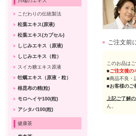
川端のエキス
こだわりの伝統製法
松葉エキス(原液)
松葉エキス(カプセル)
ご注文前
しじみエキス（原液)
しじみエキス（粒）
このお品はご
スイカ糖エキス原液
■
ご注文後の
牡蠣エキス（原液・粒）
■商品不良・
■
お客様のご
根昆布の精(粒)
上記ご了解の
モロヘイヤ100(粒)
ん。
アシタバ100(粒)
健康茶