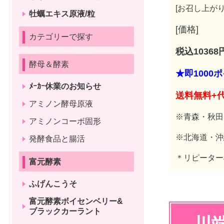
[お召し上がり
牡蠣エキス原液/粒
[価格]
カテゴリーで探す
税込10368
酵母＆酵素
★即1000
ﾒｰｶｰ休業のお知らせ
送料無料+
アミノン酵母原液
※青森・秋田
アミノンコーボ固形
※北海道・沖
発酵食品と腸活
＊リピーター
富元酵素
ふげんこうそ
富元酵素ボイセンベリー&
ブラックカーラント