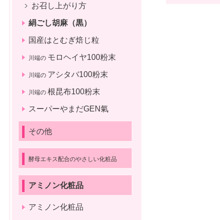
お召し上がり方
絹ごし胡麻（黒）
国産はとむぎ焙じ粒
モロヘイヤ100粉末
川端の
アシタバ100粉末
川端の
根昆布100粉末
川端の
スーパーやまだGEN氣
その他
酵母エキス配合のやさしい化粧品
アミノン化粧品
アミノン化粧品