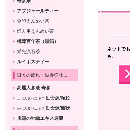
寿参茶
アブジャールティー
金印えんめい茶
婦人用えんめい茶
極茸百年茶（黒箱）
ネットで
栄光流石茶
も
、 
ルイボスティー
日々の疲れ・滋養強壮に
高麗人参液 寿参
励命源/顆粒
三七人参花エキス
励命源/液状
三七人参花エキス
川端の牡蠣エキス原液