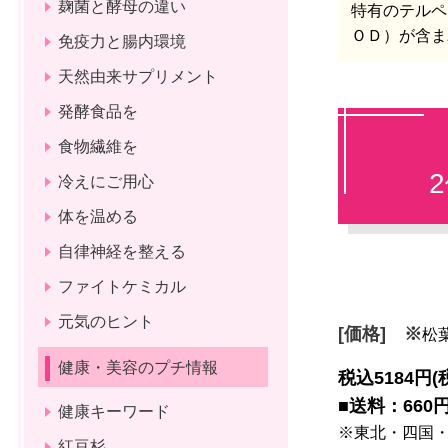
麹菌と酵母の違い
特有のテルペ
ＯＤ）が含ま
免疫力と腸内環境
天然由来サプリメント
発酵食品を
食物繊維を
2
冷えにご用心
体を温める
自律神経を整える
ファイトケミカル
元気のヒント
[価
格] ※
松
健康・美容のプチ情報
税込5184円
■
送料：660
健康キーワード
※東北・四国
紅豆杉