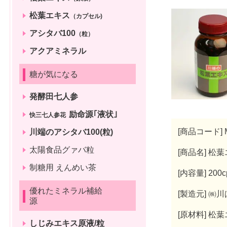
松葉エキス
（カプセル)
アシタバ100
（粒）
アクアミネラル
糖が気になる
発酵田七人参
励命源｢液状｣
快三七人参花
[商品コード] M
川端のアシタバ100(粒)
太陽食品グァバ粒
[商品名] 松
制糖用 えんめい茶
[内容量] 200
優れたミネラル補給
[製造元] ㈱
源
[原材料] 松
しじみエキス原液/粒