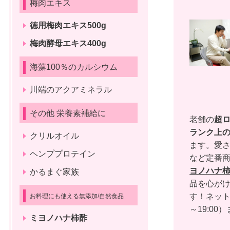
梅肉エキス
徳用梅肉エキス500g
梅肉酵母エキス400g
海藻100％のカルシウム
川端のアクアミネラル
その他 栄養素補給に
老舗の
超
ランク上
クリルオイル
ます。愛さ
ヘンププロテイン
など定番
ヨノハナ
かるまぐ家族
品を心がけ
す！ネッ
お料理にも使える無添加/自然食品
～19:00）
ミヨノハナ柿酢