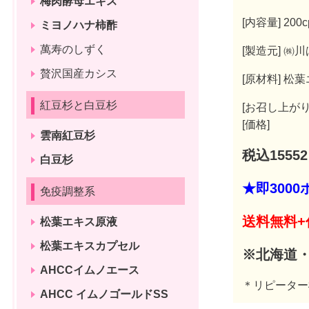
梅肉酵母エキス
[内容量] 200
ミヨノハナ柿酢
萬寿のしずく
[製造元] ㈱
贅沢国産カシス
[原材料] 松
紅豆杉と白豆杉
[お召し上が
[価格]
雲南紅豆杉
税込15552
白豆杉
★即300
免疫調整系
送料無料+
松葉エキス原液
松葉エキスカプセル
※北海道・
AHCCイムノエース
＊リピーター
AHCC イムノゴールドSS