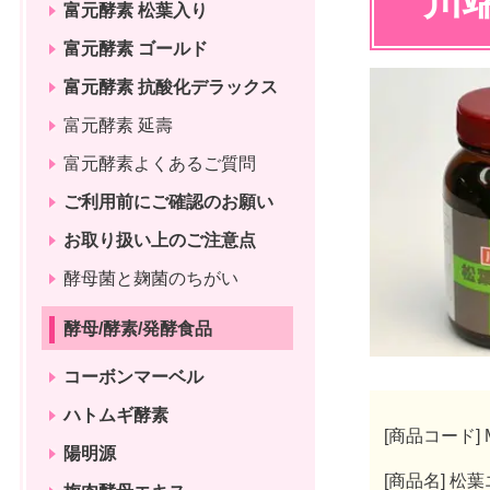
川
富元酵素 松葉入り
富元酵素 ゴールド
富元酵素 抗酸化デラックス
富元酵素 延壽
富元酵素よくあるご質問
ご利用前にご確認のお願い
お取り扱い上のご注意点
酵母菌と麹菌のちがい
酵母/酵素/発酵食品
コーボンマーベル
ハトムギ酵素
[商品コード] M
陽明源
[商品名] 