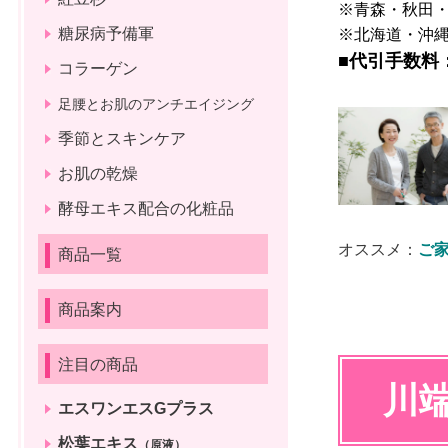
※青森・秋田
糖尿病予備軍
※北海道・沖
■
代引手数料：
コラーゲン
足腰とお肌のアンチエイジング
季節とスキンケア
お肌の乾燥
酵母エキス配合の化粧品
オススメ：
ご
商品一覧
商品案内
注目の商品
川
エスワンエスGプラス
松葉エキス
（原液）