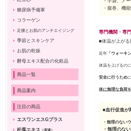
・手袋、アー
・腹巻、機能
糖尿病予備軍
コラーゲン
足腰とお肌のアンチエイジング
専門機関・専
季節とスキンケア
■体温が上がる
お肌の乾燥
近年
「ウォーキ
酵母エキス配合の化粧品
体温を上げるの
商品一覧
安全に行うため
体
に無理な負荷
商品案内
注目の商品
■血行促進が
エスワンエスGプラス
・無理のない
・無理のない
松葉エキス
（原液）