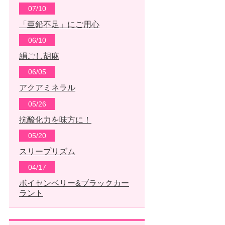
07/10
「亜鉛不足」にご用心
06/10
絹ごし胡麻
06/05
アクアミネラル
05/26
抗酸化力を味方に！
05/20
スリープリズム
04/17
ボイセンベリー&ブラックカー
ラント