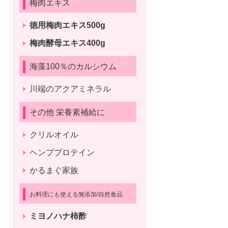
梅肉エキス
徳用梅肉エキス500g
梅肉酵母エキス400g
海藻100％のカルシウム
川端のアクアミネラル
その他 栄養素補給に
クリルオイル
ヘンププロテイン
かるまぐ家族
お料理にも使える無添加/自然食品
ミヨノハナ柿酢