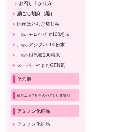
お召し上がり方
絹ごし胡麻（黒）
国産はとむぎ焙じ粒
モロヘイヤ100粉末
川端の
アシタバ100粉末
川端の
根昆布100粉末
川端の
スーパーやまだGEN氣
その他
酵母エキス配合のやさしい化粧品
アミノン化粧品
アミノン化粧品