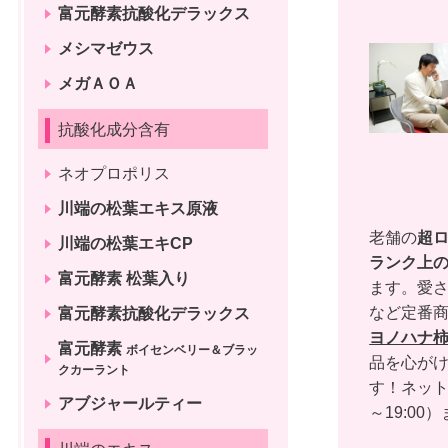
富元酵素抗酸化デラックス
メシマゼウス
メガＡＯＡ
抗酸化成分含有
ネオプロポリス
川端の松葉エキス原液
老舗の
超
川端の松葉エキCP
ランク上
富元酵素 松葉入り
ます。愛さ
など定番
富元酵素抗酸化デラックス
ヨノハナ
富元酵素
ボイセンベリー＆ブラッ
品を心がけ
クカーラント
す！ネッ
アブジャールティー
～19:00）