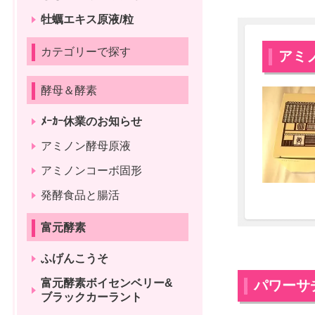
牡蠣エキス原液/粒
カテゴリーで探す
アミ
酵母＆酵素
ﾒｰｶｰ休業のお知らせ
アミノン酵母原液
アミノンコーボ固形
発酵食品と腸活
富元酵素
ふげんこうそ
富元酵素ボイセンベリー&
パワーサ
ブラックカーラント