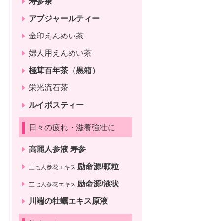
寿参茶
アブジャールティー
金印えんめい茶
婦人用えんめい茶
極茸百年茶（黒箱）
栄光流石茶
ルイボスティー
日々の疲れ・滋養強壮に
高麗人参液 寿参
励命源/顆粒
三七人参花エキス
励命源/液状
三七人参花エキス
川端の牡蠣エキス原液