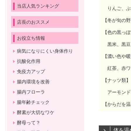
当店人気ランキング
りんご、ぶ
【冬が旬の野
店長のおススメ
【色の黒っぽ
お役立ち情報
黒米、黒豆
病気になりにくい身体作り
【濃い色や暖
抗酸化作用
紅茶、赤ワ
免疫力アップ
【ナッツ類】
腸内環境を改善
腸内フローラ
アーモンド
腸年齢チェック
【からだを温
酵素が大切なワケ
酵母って？
体を温