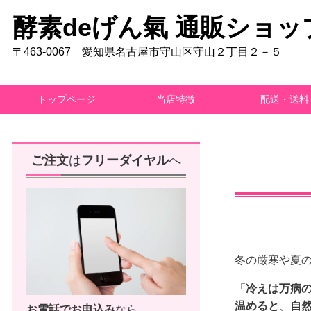
酵素deげん氣 通販ショッ
〒463-0067 愛知県名古屋市守山区守山２丁目２－５
トップページ
当店特徴
配送・送料
ご注文
は
フリーダイヤル
へ
冬の厳寒や夏
「冷えは万病
温めると
、
自
お電話で
お申込み
なら