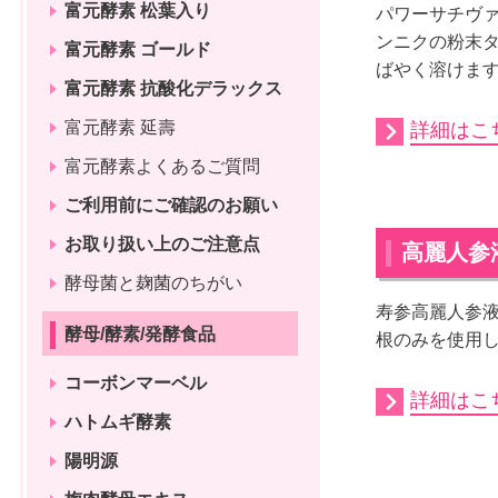
富元酵素 松葉入り
パワーサチヴ
ンニクの粉末
富元酵素 ゴールド
ばやく溶けます
富元酵素 抗酸化デラックス
富元酵素 延壽
詳細はこ
富元酵素よくあるご質問
ご利用前にご確認のお願い
お取り扱い上のご注意点
高麗人参
酵母菌と麹菌のちがい
寿参高麗人参
酵母/酵素/発酵食品
根のみを使用
コーボンマーベル
詳細はこ
ハトムギ酵素
陽明源