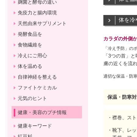
麹菌と酵母の違い
免疫力と腸内環境
体を冷
天然由来サプリメント
発酵食品を
カラダの外側
食物繊維を
「冷え予防」の
冷えにご用心
「3つの首」
膚の近くを流
体を温める
適切な保温・防寒
自律神経を整える
ファイトケミカル
保温・防寒対
元気のヒント
健康・美容のプチ情報
・襟巻、スト
健康キーワード
・
靴下、レッ
紅豆杉