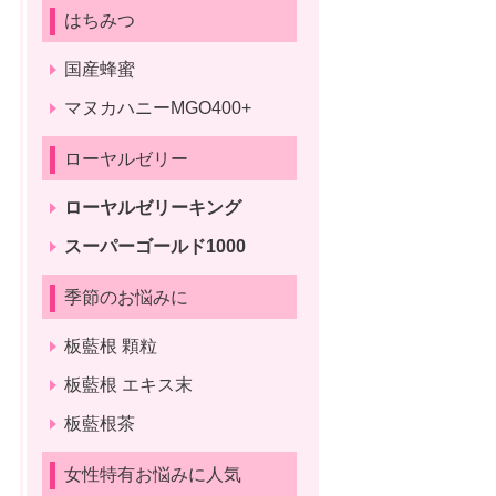
はちみつ
国産蜂蜜
マヌカハニーMGO400+
ローヤルゼリー
ローヤルゼリーキング
スーパーゴールド1000
季節のお悩みに
板藍根 顆粒
板藍根 エキス末
板藍根茶
女性特有お悩みに人気