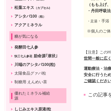
（もも上げ、
松葉エキス
（カプセル)
・丹田呼吸法
アシタバ100
（粒）
・手浴
・足湯
アクアミネラル
※個人のご体
糖が気になる
発酵田七人参
【注意】このH
励命源｢液状｣
快三七人参花
世間一般に広
川端のアシタバ100(粒)
運動療法・治
太陽食品グァバ粒
安全に行うた
ご確認くださ
制糖用 えんめい茶
優れたミネラル補給
この記事
源
しじみエキス原液/粒