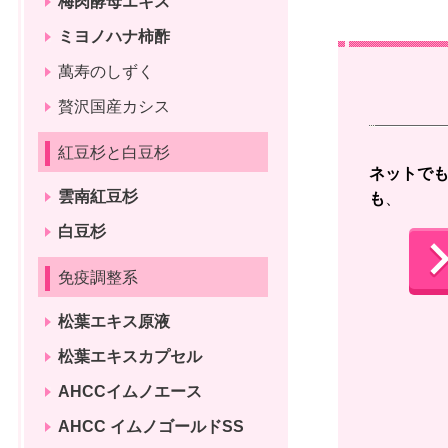
梅肉酵母エキス
ミヨノハナ柿酢
萬寿のしずく
贅沢国産カシス
紅豆杉と白豆杉
ネットで
雲南紅豆杉
も
、 
白豆杉
免疫調整系
松葉エキス原液
松葉エキスカプセル
AHCCイムノエース
AHCC イムノゴールドSS