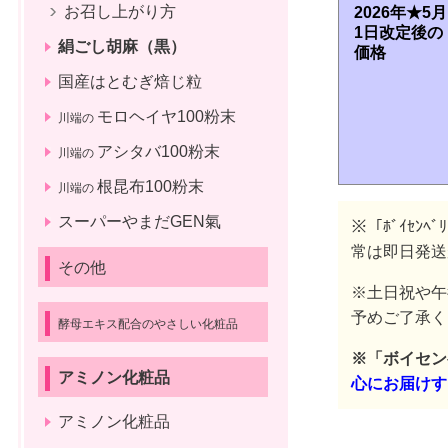
お召し上がり方
2026年
★5月
1日
改定後の
絹ごし胡麻（黒）
価格
国産はとむぎ焙じ粒
モロヘイヤ100粉末
川端の
アシタバ100粉末
川端の
根昆布100粉末
川端の
スーパーやまだGEN氣
※「ﾎﾞｲｾﾝ
常は即日発送
その他
※土日祝や午
予めご了承く
酵母エキス配合のやさしい化粧品
※「ボイセン
アミノン化粧品
心にお届けす
アミノン化粧品