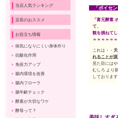
当店人気ランキング
「
ボイセン
「富元酵素 
店長のおススメ
観を損ねて
お役立ち情報
＝＝＝＝＝＝
病気になりにくい身体作り
これは・・
天
抗酸化作用
れることが原
見た目にはや
免疫力アップ
むしろ より
腸内環境を改善
しております
腸内フローラ
腸年齢チェック
酵素が大切なワケ
酵母って？
美味しすぎ