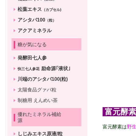
松葉エキス
（カプセル)
アシタバ100
（粒）
アクアミネラル
糖が気になる
発酵田七人参
励命源｢液状｣
快三七人参花
川端のアシタバ100(粒)
太陽食品グァバ粒
制糖用 えんめい茶
富元酵
優れたミネラル補給
源
富元酵素は
野
しじみエキス原液/粒