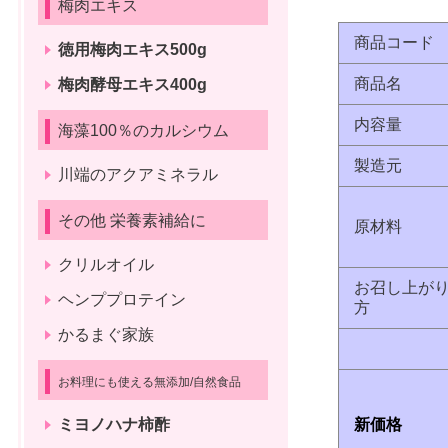
梅肉エキス
商品コード
徳用梅肉エキス500g
商品名
梅肉酵母エキス400g
内容量
海藻100％のカルシウム
製造元
川端のアクアミネラル
その他 栄養素補給に
原材料
クリルオイル
お召し上が
ヘンププロテイン
方
かるまぐ家族
お料理にも使える無添加/自然食品
ミヨノハナ柿酢
新価格