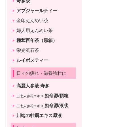
寿参茶
アブジャールティー
金印えんめい茶
婦人用えんめい茶
極茸百年茶（黒箱）
栄光流石茶
ルイボスティー
日々の疲れ・滋養強壮に
高麗人参液 寿参
励命源/顆粒
三七人参花エキス
励命源/液状
三七人参花エキス
川端の牡蠣エキス原液