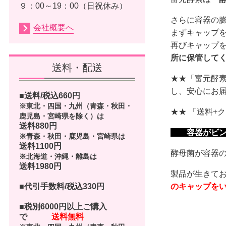
９：00～19：00（日祝休み）
さらに容器の
会社概要へ
まずキャップ
再びキャップ
所に保管して
送料・配送
★★「富元酵素
し、安心にお
■送料/税込
660
円
※東北・四国・九州（青森・秋田・
★★ 「送料+
鹿児島・宮崎県を除く）は
送料880円
容器がビン
※青森・秋田・鹿児島・宮崎県は
送料1100円
酵母菌が容器
※北海道・沖縄・離島は
送料1980円
製品が生きて
■代引手数料/税込330円
のキャップを
■
税別6000円以上ご購入
で
送料無料