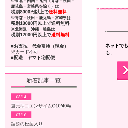
※東北・四国・九州（青森・秋田・
鹿児島・宮崎県を除く）は
税別8000円以上で
送料無料
※青森・秋田・鹿児島・宮崎県は
税別10000円以上で
送料無料
※北海道・沖縄・離島は
税別12000円以上で
送料無料
ネットで
■お支払
代金引換（現金）
※カード不可
も
、 
■配送
ヤマト宅配便
新着記事一覧
08/14
還元型コエンザイムQ10/40粒
07/16
話題の松葉入り