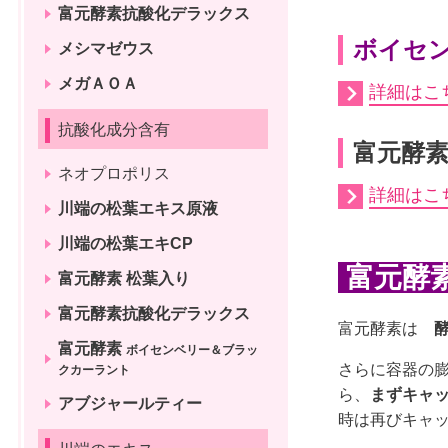
富元酵素抗酸化デラックス
ボイセ
メシマゼウス
メガＡＯＡ
詳細はこ
抗酸化成分含有
富元酵
ネオプロポリス
詳細はこ
川端の松葉エキス原液
川端の松葉エキCP
富元酵
富元酵素 松葉入り
富元酵素抗酸化デラックス
富元酵素は
富元酵素
ボイセンベリー＆ブラッ
さらに容器の
クカーラント
ら、
まずキャ
アブジャールティー
時は再びキャ