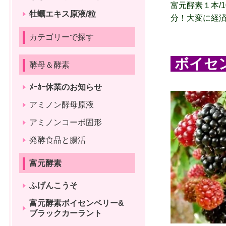
富元酵素１本/10
牡蠣エキス原液/粒
分！
大変に経
カテゴリーで探す
ボイセ
酵母＆酵素
ﾒｰｶｰ休業のお知らせ
アミノン酵母原液
アミノンコーボ固形
発酵食品と腸活
富元酵素
ふげんこうそ
富元酵素ボイセンベリー&
ブラックカーラント