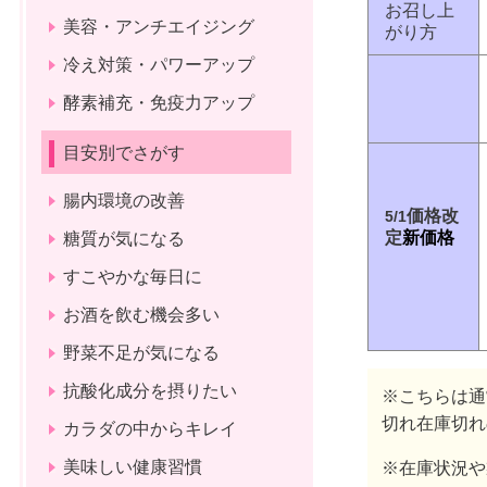
お召し上
美容・アンチエイジング
がり方
冷え対策・パワーアップ
酵素補充・免疫力アップ
目安別でさがす
腸内環境の改善
価格改
5/1
定
新価格
糖質が気になる
すこやかな毎日に
お酒を飲む機会多い
野菜不足が気になる
抗酸化成分を摂りたい
※こちらは通
切れ在庫切れ
カラダの中からキレイ
美味しい健康習慣
※在庫状況や