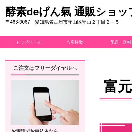
酵素deげん氣 通販ショッ
〒463-0067 愛知県名古屋市守山区守山２丁目２－５
トップページ
当店特徴
配送・送料
ご注文
は
フリーダイヤル
へ
富
お電話で
お申込み
なら