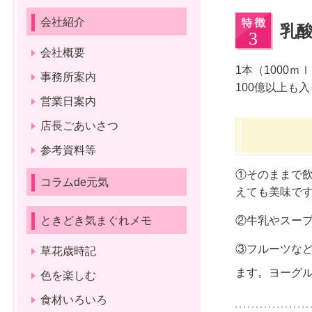
会社紹介
乳
会社概要
1本（1000
事務所案内
100億以上も
営業日案内
店長ごあいさつ
参考資料等
①そのままで
コラムde元気
えても美味です。
ときどき気まぐれメモ
②牛乳やスー
③フルーツな
草花歳時記
ます。ヨーグ
色を楽しむ
食材いろいろ