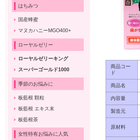
はちみつ
国産蜂蜜
マヌカハニーMGO400+
ローヤルゼリー
ローヤルゼリーキング
商品コー
スーパーゴールド1000
ド
季節のお悩みに
商品名
板藍根 顆粒
内容量
板藍根 エキス末
製造元
板藍根茶
原材料
女性特有お悩みに人気