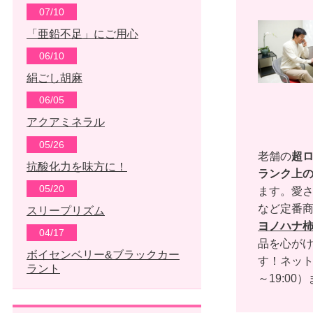
07/10
「亜鉛不足」にご用心
06/10
絹ごし胡麻
06/05
アクアミネラル
05/26
老舗の
超
抗酸化力を味方に！
ランク上
05/20
ます。愛さ
など定番
スリープリズム
ヨノハナ
04/17
品を心がけ
ボイセンベリー&ブラックカー
す！ネッ
ラント
～19:00）