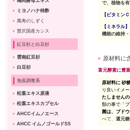
梅肉酵母エキス
で、植物を有
ミヨノハナ柿酢
【ビタミンＣ
萬寿のしずく
【ミネラル】
贅沢国産カシス
機能の維持・
紅豆杉と白豆杉
雲南紅豆杉
原材料に
白豆杉
富元酵素に豊
免疫調整系
原材料に 砂
り良いイメー
松葉エキス原液
たしませんの
松葉エキスカプセル
類の事で「ブ
菌は、ブドウ
AHCCイムノエース
べて、
還元糖
AHCC イムノゴールドSS