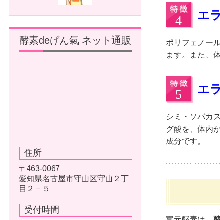
エ
酵素deげん氣 ネット通販
ポリフェノー
ます。また、
エ
シミ・ソバカ
グ酸を、体内
成分です。
住所
〒463-0067
愛知県名古屋市守山区守山２丁
目２－５
受付時間
富元酵素は
酵