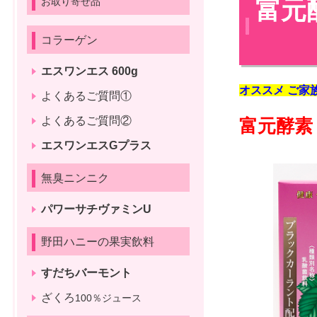
お取り寄せ品
富元
コラーゲン
エスワンエス 600g
オススメ
ご家
よくあるご質問①
よくあるご質問②
富元酵素 ﾎ
エスワンエスGプラス
無臭ニンニク
パワーサチヴァミンU
野田ハニーの果実飲料
すだちバーモント
ざくろ
100％ジュース