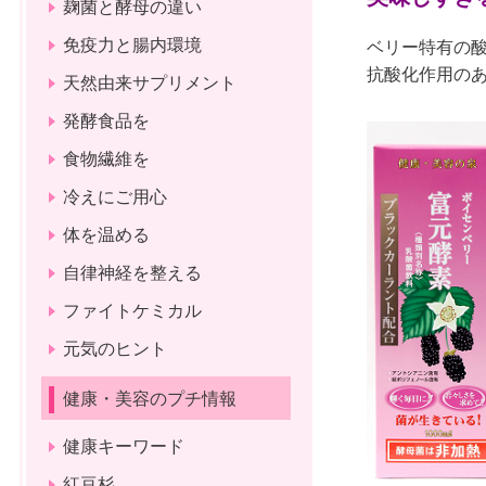
麹菌と酵母の違い
免疫力と腸内環境
ベリー特有の
抗酸化作用の
天然由来サプリメント
発酵食品を
食物繊維を
冷えにご用心
体を温める
自律神経を整える
ファイトケミカル
元気のヒント
健康・美容のプチ情報
健康キーワード
紅豆杉