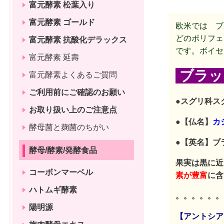
富元酵素 松葉入り
富元酵素 ゴールド
欧米では ブ
どの
ポリフェ
富元酵素 抗酸化デラックス
です。ボイセ
富元酵素 延壽
ブラッ
富元酵素よくあるご質問
ご利用前にご確認のお願い
●スグリ科ス
お取り扱い上のご注意点
●【仏名】
カ
酵母菌と麹菌のちがい
●【英名】ブ
酵母/酵素/発酵食品
果実は黒に近
コーボンマーベル
素が豊富
に含
ハトムギ酵素
。。。。。。
陽明源
【アントシア