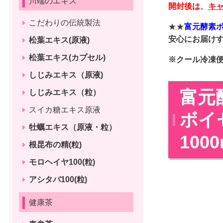
川端のエキス
開封後は、
キ
こだわりの伝統製法
★★
富元酵素
安心にお届け
松葉エキス(原液)
松葉エキス(カプセル)
※クール冷凍
しじみエキス（原液)
富元
しじみエキス（粒）
スイカ糖エキス原液
ボイ
牡蠣エキス（原液・粒）
1000
根昆布の精(粒)
モロヘイヤ100(粒)
アシタバ100(粒)
健康茶