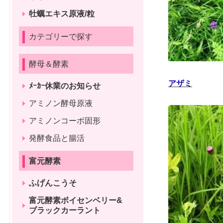
牡蠣エキス原液/粒
カテゴリーで探す
酵母＆酵素
アザミ
ﾒｰｶｰ休業のお知らせ
アミノン酵母原液
アミノンコーボ固形
発酵食品と腸活
富元酵素
ふげんこうそ
富元酵素ボイセンベリー&
ブラックカーラント