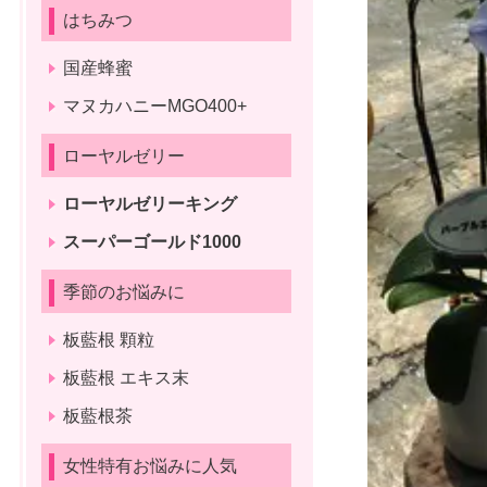
はちみつ
国産蜂蜜
マヌカハニーMGO400+
ローヤルゼリー
ローヤルゼリーキング
スーパーゴールド1000
季節のお悩みに
板藍根 顆粒
板藍根 エキス末
板藍根茶
女性特有お悩みに人気