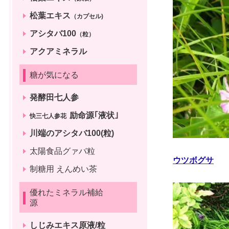
松葉エキス
（カプセル)
アシタバ100
（粒）
アクアミネラル
糖が気になる
発酵田七人参
励命源｢液状｣
快三七人参花
川端のアシタバ100(粒)
太陽食品グァバ粒
ウツボグサ
制糖用 えんめい茶
優れたミネラル補給
源
しじみエキス原液/粒