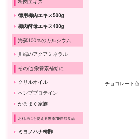
梅肉エキス
徳用梅肉エキス500g
梅肉酵母エキス400g
海藻100％のカルシウム
川端のアクアミネラル
その他 栄養素補給に
クリルオイル
チョコレート
ヘンププロテイン
かるまぐ家族
お料理にも使える無添加/自然食品
ミヨノハナ柿酢