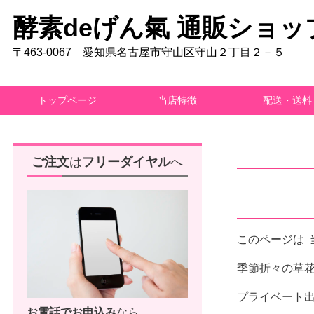
酵素deげん氣 通販ショッ
〒463-0067 愛知県名古屋市守山区守山２丁目２－５
トップページ
当店特徴
配送・送料
ご注文
は
フリーダイヤル
へ
このページは 
季節折々の草
プライベート出
お電話で
お申込み
なら