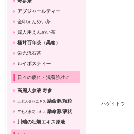
寿参茶
アブジャールティー
金印えんめい茶
婦人用えんめい茶
極茸百年茶（黒箱）
栄光流石茶
ルイボスティー
日々の疲れ・滋養強壮に
高麗人参液 寿参
励命源/顆粒
三七人参花エキス
ハゲイトウ
励命源/液状
三七人参花エキス
川端の牡蠣エキス原液