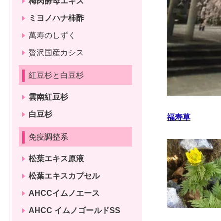
梅肉酵母エキス
ミヨノハナ柿酢
萬寿のしずく
贅沢国産カシス
紅豆杉と白豆杉
雲南紅豆杉
白豆杉
福寿草
免疫調整系
松葉エキス原液
松葉エキスカプセル
AHCCイムノエース
AHCC イムノゴールドSS