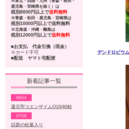
※東北・四国・九州（青森・秋田・
鹿児島・宮崎県を除く）は
税別8000円以上で
送料無料
※青森・秋田・鹿児島・宮崎県は
税別10000円以上で
送料無料
※北海道・沖縄・離島は
税別12000円以上で
送料無料
■お支払
代金引換（現金）
※カード不可
デンドロビウム
■配送
ヤマト宅配便
新着記事一覧
08/14
還元型コエンザイムQ10/40粒
07/16
話題の松葉入り