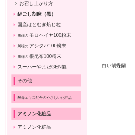
お召し上がり方
絹ごし胡麻（黒）
国産はとむぎ焙じ粒
モロヘイヤ100粉末
川端の
アシタバ100粉末
川端の
根昆布100粉末
川端の
白い胡蝶蘭
スーパーやまだGEN氣
その他
酵母エキス配合のやさしい化粧品
アミノン化粧品
アミノン化粧品