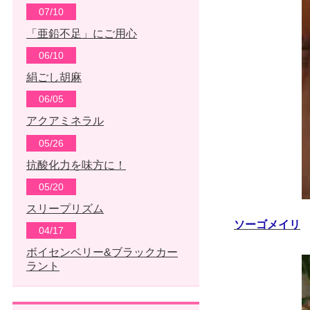
07/10
「亜鉛不足」にご用心
06/10
絹ごし胡麻
06/05
アクアミネラル
05/26
抗酸化力を味方に！
05/20
スリープリズム
ソーゴメイリ
04/17
ボイセンベリー&ブラックカー
ラント