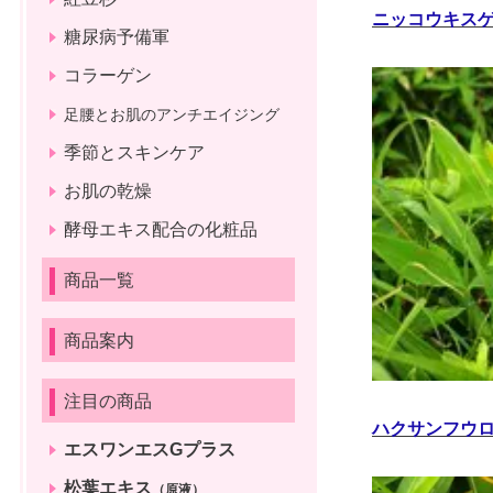
ニッコウキス
糖尿病予備軍
コラーゲン
足腰とお肌のアンチエイジング
季節とスキンケア
お肌の乾燥
酵母エキス配合の化粧品
商品一覧
商品案内
注目の商品
ハクサンフウ
エスワンエスGプラス
松葉エキス
（原液）