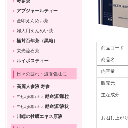
寿参茶
アブジャールティー
金印えんめい茶
婦人用えんめい茶
極茸百年茶（黒箱）
商品コード
栄光流石茶
商品名
ルイボスティー
内容量
日々の疲れ・滋養強壮に
販売元
高麗人参液 寿参
主な成分
励命源/顆粒
三七人参花エキス
励命源/液状
三七人参花エキス
川端の牡蠣エキス原液
お召し上が