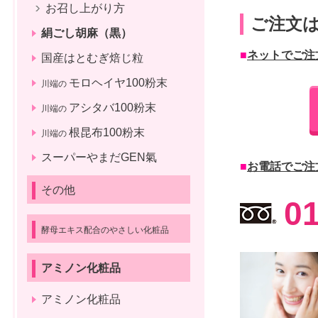
お召し上がり方
ご注文は
絹ごし胡麻（黒）
■
ネットでご注
国産はとむぎ焙じ粒
モロヘイヤ100粉末
川端の
アシタバ100粉末
川端の
根昆布100粉末
川端の
スーパーやまだGEN氣
■
お電話で
ご注
その他
0
酵母エキス配合のやさしい化粧品
アミノン化粧品
アミノン化粧品