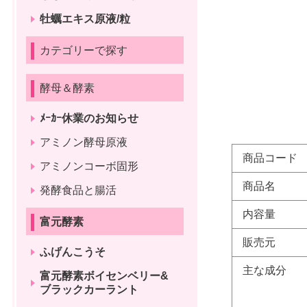
牡蠣エキス原液/粒
カテゴリーで探す
酵母＆酵素
ﾒｰｶｰ休業のお知らせ
アミノン酵母原液
商品コード
アミノンコーボ固形
商品名
発酵食品と腸活
内容量
富元酵素
販売元
ふげんこうそ
主な成分
富元酵素ボイセンベリー&
ブラックカーラント