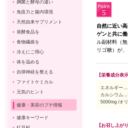
麹菌と酵母の違い
免疫力と腸内環境
天然由来サプリメント
自然に近い高
発酵食品を
ゲンと共に働
ル副材料（無
食物繊維を
リゴ糖）が、
冷えにご用心
体を温める
自律神経を整える
【栄養成分表示
ファイトケミカル
エネルギー…24k
元気のヒント
カルシウム…8.
5000mg /
健康・美容のプチ情報
健康キーワード
【お召し上が
紅豆杉