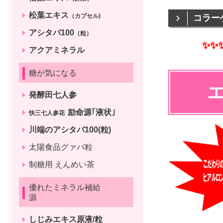
松葉エキス
（カプセル)
コラー
アシタバ100
（粒）
「「
✨✨
アクアミネラル
糖が気になる
発酵田七人参
励命源｢液状｣
快三七人参花
川端のアシタバ100(粒)
太陽食品グァバ粒
制糖用 えんめい茶
優れたミネラル補給
源
しじみエキス原液/粒