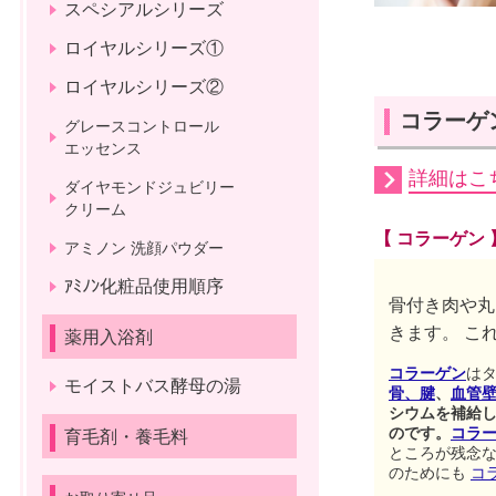
スペシアルシリーズ
ロイヤルシリーズ①
ロイヤルシリーズ②
コラーゲ
グレースコントロール
エッセンス
詳細はこ
ダイヤモンドジュビリー
クリーム
【 コラーゲン 
アミノン 洗顔パウダー
ｱﾐﾉﾝ化粧品使用順序
骨付き肉や丸
きます。 こ
薬用入浴剤
コラーゲン
はタ
モイストバス酵母の湯
骨、腱
、
血管
シウムを補給し
のです。
コラ
育毛剤・養毛料
ところが残念
のためにも
コ