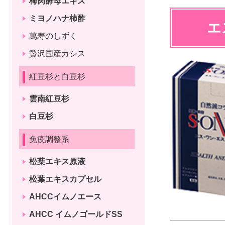
梅肉酵母エキス
ミヨノハナ柿酢
エ
萬寿のしずく
贅沢国産カシス
紅豆杉と白豆杉
雲南紅豆杉
白豆杉
免疫調整系
松葉エキス原液
松葉エキスカプセル
AHCCイムノエース
AHCC イムノゴールドSS