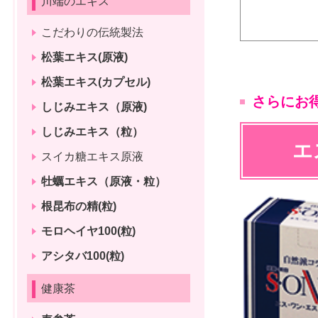
川端のエキス
こだわりの伝統製法
松葉エキス(原液)
松葉エキス(カプセル)
さらにお得
しじみエキス（原液)
しじみエキス（粒）
エ
スイカ糖エキス原液
牡蠣エキス（原液・粒）
根昆布の精(粒)
モロヘイヤ100(粒)
アシタバ100(粒)
健康茶