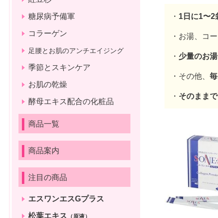
糖尿病予備軍
・
1日に1〜
コラーゲン
・お湯、コー
足腰とお肌のアンチエイジング
・
少量のお湯
季節とスキンケア
・その他、
毎
お肌の乾燥
・
そのままで
酵母エキス配合の化粧品
商品一覧
商品案内
注目の商品
エスワンエスGプラス
松葉エキス
（原液）