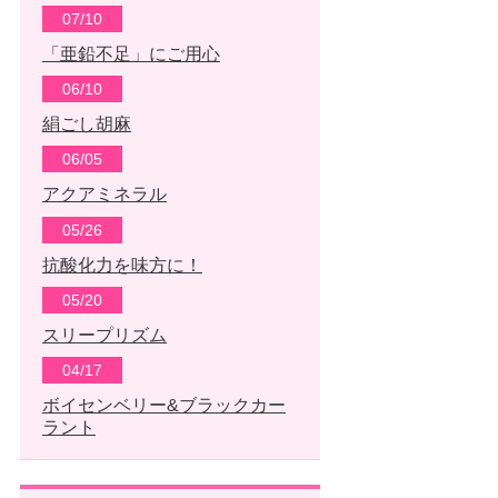
07/10
「亜鉛不足」にご用心
06/10
絹ごし胡麻
06/05
アクアミネラル
05/26
抗酸化力を味方に！
05/20
スリープリズム
04/17
ボイセンベリー&ブラックカー
ラント