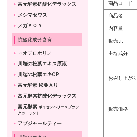
商品コード
富元酵素抗酸化デラックス
メシマゼウス
商品名
メガＡＯＡ
内容量
抗酸化成分含有
販売元
ネオプロポリス
主な成分
川端の松葉エキス原液
川端の松葉エキCP
お召し上が
富元酵素 松葉入り
富元酵素抗酸化デラックス
富元酵素
ボイセンベリー＆ブラッ
販売価格
クカーラント
アブジャールティー