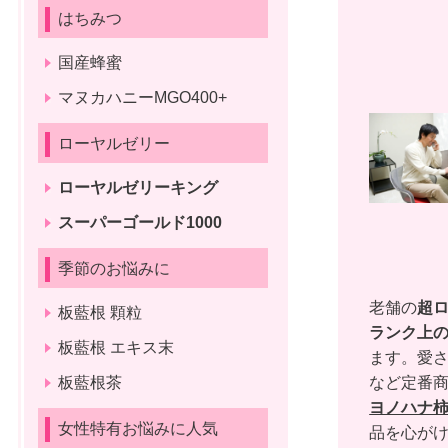
はちみつ
国産蜂蜜
マヌカハニーMGO400+
ローヤルゼリー
ローヤルゼリーキング
スーパーゴールド1000
季節のお悩みに
老舗の
超
板藍根 顆粒
ランク上
板藍根 エキス末
ます。愛さ
など定番
板藍根茶
ヨノハナ
女性特有お悩みに人気
品を心がけ