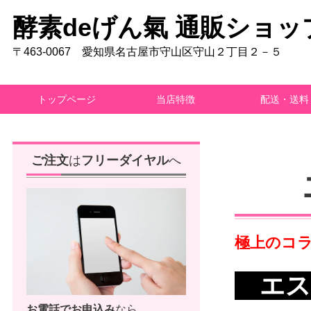
酵素deげん氣 通販ショッ
〒463-0067 愛知県名古屋市守山区守山２丁目２－５
トップページ
当店特徴
配送・送料
ご注文
は
フリーダイヤル
へ
極上のコ
エス
お電話で
お申込み
なら